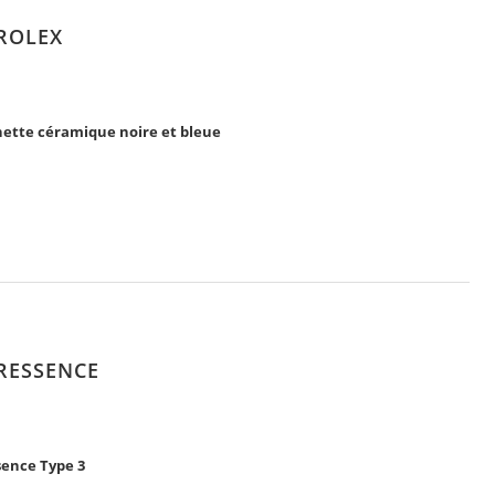
 ROLEX
nette céramique noire et bleue
s en 2025
Les grandes complications
 RESSENCE
sence Type 3