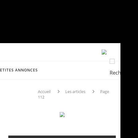
PETITES ANNONCES
Accueil
Les articles
Page
112