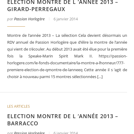
ELECTION MONTRE DE L ‘ANNÉE 2013 –
GIRARD-PERREGAUX
par
Passion Horlogère
6 janvier 2014
Montre de l’année 2013 – La sélection Cela devient désormais un
RDV annuel de Passion Horlogère que d’élire la montre de l’année
qui vient de s’écouler. Au début 2013 avait été élue pour la première
fois la Speake-Marin Spirit Mark II. https://passion-
horlogere.com/le-fonds-documentaire/la-montre-a-lhonneur/777-
premiere-election-de-qmontre-de-lanneeq Cette année il s ‘agit de
choisir à nouveau parmi 15 montres sélectionnées […]
LES ARTICLES
ELECTION MONTRE DE L ‘ANNÉE 2013 –
BARRACCO
par
Passion Horlogère
6 janvier 2014