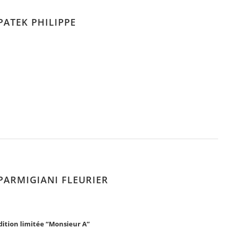
PATEK PHILIPPE
 PARMIGIANI FLEURIER
dition limitée “Monsieur A”