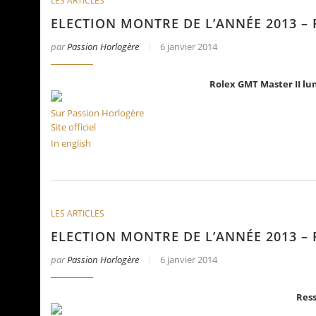
LES ARTICLES
ELECTION MONTRE DE L’ANNÉE 2013 –
par
Passion Horlogère
6 janvier 2014
Rolex GMT Master II lu
Sur Passion Horlogère
Site officiel
In english
LES ARTICLES
La Santos de Cartier
Le business des montre
ELECTION MONTRE DE L’ANNÉE 2013 –
par
Passion Horlogère
6 janvier 2014
Res