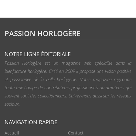
PASSION HORLOGÈRE
NOTRE LIGNE ÉDITORIALE
Passion Horlogère est un magazine web spécialisé dans la
bienfacture horlogère. Créé en 2009 il propose une vision positive
et passionnée de la belle horlogerie. Notre magazine regroupe
toute une équipe de contributeurs professionnels ou amateurs qui
souvent sont des collectionneurs. Suivez-nous aussi sur les réseaux
sociaux.
NAVIGATION RAPIDE
Accueil
Contact