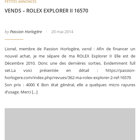
PETITES ANNONCES
VENDS – ROLEX EXPLORER II 16570
by
Passion Horlogère
20 mai 2014
Lionel, membre de Passion Horlogère, vend : Afin de financer un
nouvel achat, je me sépare de ma ROLEX Explorer II Elle est de
Décembre 2010. Donc une des dernières sorties. Evidemment full
set.La voici présentée en détail : https://passion-
horlogere.com/index.php/revues/362-ma-rolex-explorer-2-ref-16570
Son prix : 4000 € Bon état général, elle a quelques micro rayures
d’usage. Merci […]