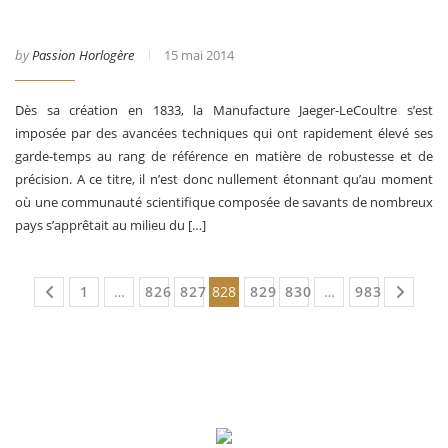
by
Passion Horlogère
15 mai 2014
Dès sa création en 1833, la Manufacture Jaeger-LeCoultre s’est
imposée par des avancées techniques qui ont rapidement élevé ses
garde-temps au rang de référence en matière de robustesse et de
précision. A ce titre, il n’est donc nullement étonnant qu’au moment
où une communauté scientifique composée de savants de nombreux
pays s’apprêtait au milieu du […]
1
…
826
827
828
829
830
…
983