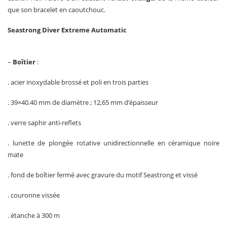
que son bracelet en caoutchouc.
Seastrong Diver Extreme Automatic
–
Boîtier
:
. acier inoxydable brossé et poli en trois parties
. 39×40.40 mm de diamètre ; 12,65 mm d’épaisseur
. verre saphir anti-reflets
. lunette de plongée rotative unidirectionnelle en céramique noire
mate
. fond de boîtier fermé avec gravure du motif Seastrong et vissé
. couronne vissée
. étanche à 300 m