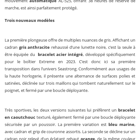
mouvement
automatique
AL-525, offrant 38 heures de réserve de
marche, est ainsi parfaitement protégé.
Trois nouveaux modèles
La première plongeuse offre de multiples nuances de gris. Affichant un
cadran
gris anthracite
rehaussé d’une lunette noire, c’est la seule à
être équipée du
bracelet acier intégré
, développé spécifiquement
pour le boîtier Extreme en 2023. C’est donc ici sa première
transposition dans l’univers Seastrong. Conformément aux usages de
la haute horlogerie, il présente une alternance de surfaces polies et
satinées, déclinée sur trois maillons qui tombent naturellement sur le
poignet, et fermé par une boucle déployante.
Très sportives, les deux versions suivantes lui préfèrent un
bracelet
en caoutchouc
texturé, également fermé par une boucle déployante
sécurisée par un poussoir. La première variation est
bleu marine
,
avec cadran et grip de couronne assortis. La seconde se décline sur un
cadran noir relevé d’un éclatant rehaut
orange
, de la même couleur