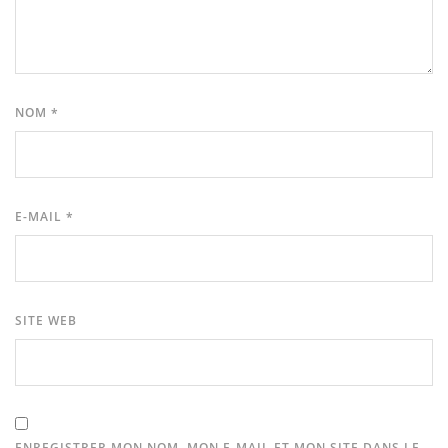
NOM
*
E-MAIL
*
SITE WEB
ENREGISTRER MON NOM, MON E-MAIL ET MON SITE DANS LE