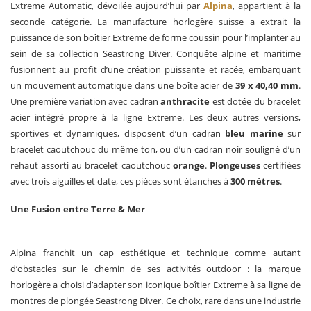
Extreme Automatic, dévoilée aujourd’hui par
Alpina
, appartient à la
seconde catégorie. La manufacture horlogère suisse a extrait la
puissance de son boîtier Extreme de forme coussin pour l’implanter au
sein de sa collection Seastrong Diver. Conquête alpine et maritime
fusionnent au profit d’une création puissante et racée, embarquant
un mouvement automatique dans une boîte acier de
39 x 40,40 mm
.
Une première variation avec cadran
anthracite
est dotée du bracelet
acier intégré propre à la ligne Extreme. Les deux autres versions,
sportives et dynamiques, disposent d’un cadran
bleu marine
sur
bracelet caoutchouc du même ton, ou d’un cadran noir souligné d’un
rehaut assorti au bracelet caoutchouc
orange
.
Plongeuses
certifiées
avec trois aiguilles et date, ces pièces sont étanches à
300 mètres
.
Une Fusion entre Terre & Mer
Alpina franchit un cap esthétique et technique comme autant
d’obstacles sur le chemin de ses activités outdoor : la marque
horlogère a choisi d’adapter son iconique boîtier Extreme à sa ligne de
montres de plongée Seastrong Diver. Ce choix, rare dans une industrie