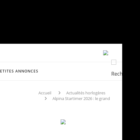
PETITES ANNONCES
Accueil
Actualités horlogères
Alpina Startimer 2026 : le grand