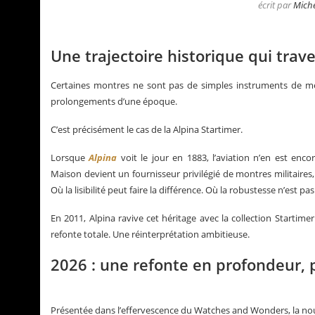
écrit par
Miche
Une trajectoire historique qui trav
Certaines montres ne sont pas de simples instruments de mes
prolongements d’une époque.
C’est précisément le cas de la Alpina Startimer.
Lorsque
Alpina
voit le jour en 1883, l’aviation n’en est enc
Maison devient un fournisseur privilégié de montres militair
Où la lisibilité peut faire la différence. Où la robustesse n’est pa
En 2011, Alpina ravive cet héritage avec la collection Startime
La Santos de Cartier
Le business des montre
refonte totale. Une réinterprétation ambitieuse.
2026 : une refonte en profondeur, p
Présentée dans l’effervescence du Watches and Wonders, la nouv