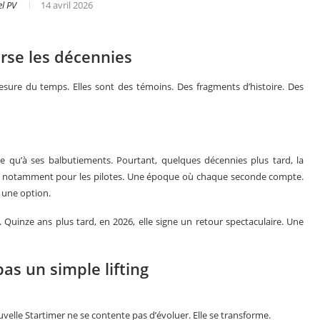
l PV
14 avril 2026
erse les décennies
ure du temps. Elles sont des témoins. Des fragments d’histoire. Des
ore qu’à ses balbutiements. Pourtant, quelques décennies plus tard, la
es, notamment pour les pilotes. Une époque où chaque seconde compte.
s une option.
r. Quinze ans plus tard, en 2026, elle signe un retour spectaculaire. Une
s en 2025
Les grandes complications
as un simple lifting
elle Startimer ne se contente pas d’évoluer. Elle se transforme.