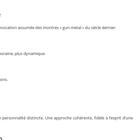
e
e évocation assumée des montres « gun metal » du siècle dernier.
poraine, plus dynamique.
ions.
sonnalité distincte. Une approche cohérente, fidèle à l’esprit d’une
n