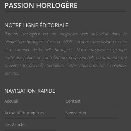
PASSION HORLOGÈRE
NOTRE LIGNE ÉDITORIALE
Passion Horlogère est un magazine web spécialisé dans la
bienfacture horlogère. Créé en 2009 il propose une vision positive
et passionnée de la belle horlogerie. Notre magazine regroupe
toute une équipe de contributeurs professionnels ou amateurs qui
souvent sont des collectionneurs. Suivez-nous aussi sur les réseaux
sociaux.
NAVIGATION RAPIDE
Accueil
Contact
Actualité horlogères
Newsletter
Les Articles