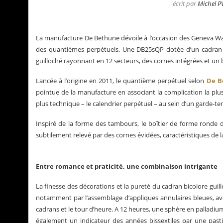
écrit par
Michel P
La manufacture De Bethune dévoile à l’occasion des Geneva Wa
des quantièmes perpétuels. Une DB25sQP dotée d’un cadran bi
guilloché rayonnant en 12 secteurs, des cornes intégrées et un 
Lancée à l’origine en 2011, le quantième perpétuel selon
De B
pointue de la manufacture en associant la complication la plus
plus technique – le calendrier perpétuel – au sein d’un garde-t
Inspiré de la forme des tambours, le boîtier de forme ronde d
subtilement relevé par des cornes évidées, caractéristiques de l
La Santos de Cartier
Le business des montr
Entre romance et praticité, une combinaison intrigante
La finesse des décorations et la pureté du cadran bicolore guill
notamment par l’assemblage d’appliques annulaires bleues, avec
cadrans et le tour d’heure. A 12 heures, une sphère en palladium 
également un indicateur des années bissextiles par une pastil