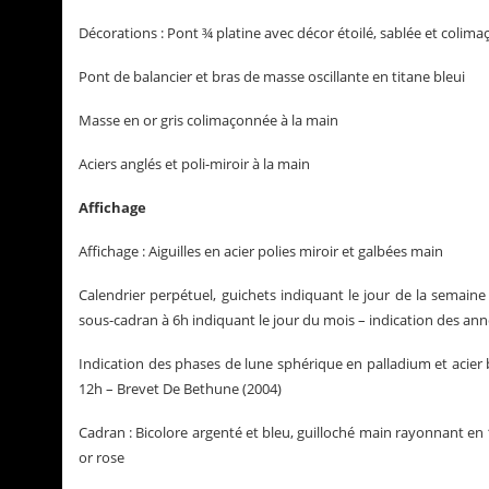
Décorations : Pont ¾ platine avec décor étoilé, sablée et colim
Pont de balancier et bras de masse oscillante en titane bleui
Masse en or gris colimaçonnée à la main
Aciers anglés et poli-miroir à la main
Affichage
Affichage : Aiguilles en acier polies miroir et galbées main
Calendrier perpétuel, guichets indiquant le jour de la semain
sous-cadran à 6h indiquant le jour du mois – indication des année
Indication des phases de lune sphérique en palladium et acier b
12h – Brevet De Bethune (2004)
Cadran : Bicolore argenté et bleu, guilloché main rayonnant en 1
or rose