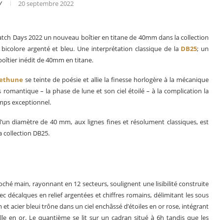
V
20 septembre 2022
tch Days 2022 un nouveau boîtier en titane de 40mm dans la collection
colore argenté et bleu. Une interprétation classique de la
DB25
; un
boîtier inédit de 40mm en titane.
ethune
se teinte de poésie et allie la finesse horlogère à la mécanique
 romantique – la phase de lune et son ciel étoilé – à la complication la
emps exceptionnel.
’un diamètre de 40 mm, aux lignes fines et résolument classiques, est
a collection DB25.
es en 2025
Les grandes complications
oché main, rayonnant en 12 secteurs, soulignent une lisibilité construite
 décalques en relief argentées et chiffres romains, délimitant les sous
et acier bleui trône dans un ciel enchâssé d’étoiles en or rose, intégrant
le en or. Le quantième se lit sur un cadran situé à 6h tandis que les