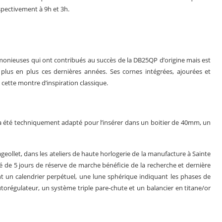
espectivement à 9h et 3h.
rmonieuses qui ont contribués au succès de la DB25QP d’origine mais est
plus en plus ces dernières années. Ses cornes intégrées, ajourées et
 cette montre d’inspiration classique.
l a été techniquement adapté pour l’insérer dans un boitier de 40mm, un
eollet, dans les ateliers de haute horlogerie de la manufacture à Sainte
é de 5 jours de réserve de marche bénéficie de la recherche et dernière
 un calendrier perpétuel, une lune sphérique indiquant les phases de
utorégulateur, un système triple pare-chute et un balancier en titane/or