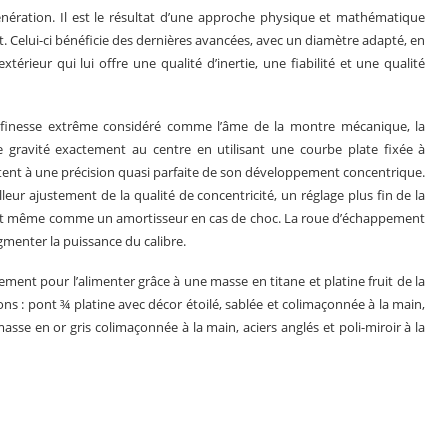
énération. Il est le résultat d’une approche physique et mathématique
 Celui-ci bénéficie des dernières avancées, avec un diamètre adapté, en
xtérieur qui lui offre une qualité d’inertie, une fiabilité et une qualité
e finesse extrême considéré comme l’âme de la montre mécanique, la
gravité exactement au centre en utilisant une courbe plate fixée à
joutent à une précision quasi parfaite de son développement concentrique.
ur ajustement de la qualité de concentricité, un réglage plus fin de la
 agit même comme un amortisseur en cas de choc. La roue d’échappement
ugmenter la puissance du calibre.
ent pour l’alimenter grâce à une masse en titane et platine fruit de la
ons : pont ¾ platine avec décor étoilé, sablée et colimaçonnée à la main,
asse en or gris colimaçonnée à la main, aciers anglés et poli-miroir à la