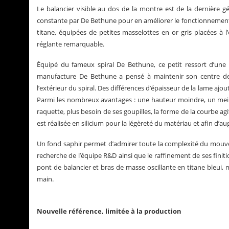
Le balancier visible au dos de la montre est de la dernière g
constante par De Bethune pour en améliorer le fonctionnement.
titane, équipées de petites masselottes en or gris placées à l’e
réglante remarquable.
Équipé du fameux spiral De Bethune, ce petit ressort d’un
manufacture De Bethune a pensé à maintenir son centre de 
l’extérieur du spiral. Des différences d’épaisseur de la lame a
Parmi les nombreux avantages : une hauteur moindre, un meille
raquette, plus besoin de ses goupilles, la forme de la courbe
est réalisée en silicium pour la légèreté du matériau et afin d’a
Un fond saphir permet d’admirer toute la complexité du mouvem
recherche de l’équipe R&D ainsi que le raffinement de ses finiti
pont de balancier et bras de masse oscillante en titane bleui, m
main.
Nouvelle référence, limitée à la production