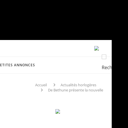
PETITES ANNONCES
Accueil
Actualités horlogères
De Bethune présente la nouvelle