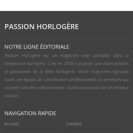
PASSION HORLOGÈRE
NOTRE LIGNE ÉDITORIALE
Passion Horlogère est un magazine web spécialisé dans la
bienfacture horlogère. Créé en 2009 il propose une vision positive
et passionnée de la belle horlogerie. Notre magazine regroupe
toute une équipe de contributeurs professionnels ou amateurs qui
souvent sont des collectionneurs. Suivez-nous aussi sur les réseaux
sociaux.
NAVIGATION RAPIDE
Accueil
Contact