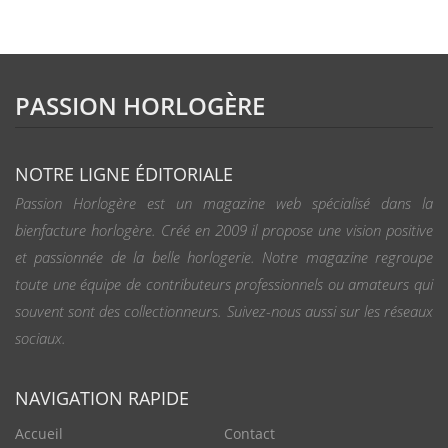
PASSION HORLOGÈRE
NOTRE LIGNE ÉDITORIALE
Passion Horlogère est un magazine web spécialisé dans la
bienfacture horlogère. Créé en 2009 il propose une vision positive
et passionnée de la belle horlogerie. Notre magazine regroupe
toute une équipe de contributeurs professionnels ou amateurs qui
souvent sont des collectionneurs. Suivez-nous aussi sur les réseaux
sociaux.
NAVIGATION RAPIDE
Accueil
Contact