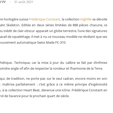
l PV
31 août 2021
re horlogère suisse
Frédérique Constant
, la collection
Highlife
se dévoile
ic Skeleton. Editée en deux séries limitées de 888 pièces chacune, ce
inédit de clair-obscur apparait un globe terrestre, l’une des signatures
travail de squelettage, il met à nu ce nouveau modèle ne révélant que ses
 du mouvement automatique Swiss Made FC-310.
hétique. Technique, car la mise à jour du calibre se fait par d’infimes
indre angle vif afin de respecter la rondeur et l‘harmonie de la Terre.
 qui, de tradition, ne porte pas sur le seul cadran, encore moins en son
s en 2025
Les grandes complications
t
maîtrise parfaitement : c’est grâce à ce même principe d’ingéniosité
s, à la collection Heart Beat, devenue une icône. Frédérique Constant en
end de l’avance pour le prochain quart de siècle.