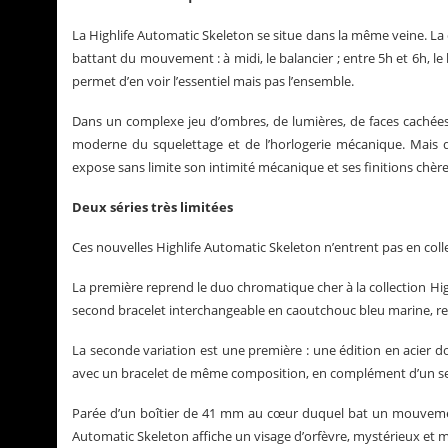
La Highlife Automatic Skeleton se situe dans la même veine. La 
battant du mouvement : à midi, le balancier ; entre 5h et 6h, le
permet d’en voir l’essentiel mais pas l’ensemble.
Dans un complexe jeu d’ombres, de lumières, de faces cachées 
moderne du squelettage et de l’horlogerie mécanique. Mais qu
expose sans limite son intimité mécanique et ses finitions chèr
Deux séries très limitées
Ces nouvelles Highlife Automatic Skeleton n’entrent pas en colle
La première reprend le duo chromatique cher à la collection Highli
second bracelet interchangeable en caoutchouc bleu marine, ren
La seconde variation est une première : une édition en acier 
avec un bracelet de même composition, en complément d’un 
Parée d’un boîtier de 41 mm au cœur duquel bat un mouvemen
Automatic Skeleton affiche un visage d’orfèvre, mystérieux et m