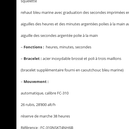
squelette
rehaut bleu marine avec graduation des secondes imprimées en 
aiguilles des heures et des minutes argentées polies à la main 
aiguille des secondes argentée polie à la main
–
Fonctions :
heures, minutes, secondes
–
Bracelet :
acier inoxydable brossé et poli à trois maillons
(bracelet supplémentaire fourni en caoutchouc bleu marine)
–
Mouvement :
automatique, calibre FC-310
26 rubis, 28’800 alt/h
réserve de marche 38 heures
Référence : FC-310NSKT4NH6B