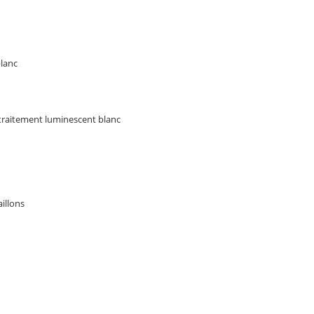
blanc
c traitement luminescent blanc
illons