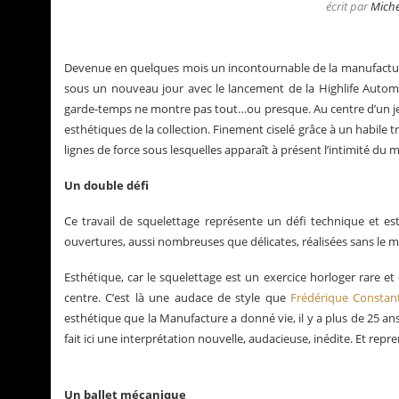
écrit par
Miche
Devenue en quelques mois un incontournable de la manufactu
sous un nouveau jour avec le lancement de la Highlife Automat
garde-temps ne montre pas tout…ou presque. Au centre d’un jeu 
esthétiques de la collection. Finement ciselé grâce à un habile 
lignes de force sous lesquelles apparaît à présent l’intimité
Un double défi
Ce travail de squelettage représente un défi technique et est
ouvertures, aussi nombreuses que délicates, réalisées sans le mo
Esthétique, car le squelettage est un exercice horloger rare et
La Santos de Cartier
Le business des montre
centre. C’est là une audace de style que
Frédérique Constan
esthétique que la Manufacture a donné vie, il y a plus de 25 an
fait ici une interprétation nouvelle, audacieuse, inédite. Et repr
Un ballet mécanique