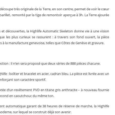
découpe très originale de la Terre, en son centre, permet de voir le cœur
 barillet, remonté par la tige de remontoir aperçue à 3h. La Terre ajourée
et découvertes, la Highlife Automatic Skeleton donne vie à une vision
e les plus curieux se rassurent : à travers son fond ouvert, la pièce
es à la manufacture genevoise, telles que Côtes de Genève et gravure.
ction : il n’en sera proposé que deux séries de 888 pièces chacune.
fe : boîtier et bracelet en acier, cadran bleu. La pièce est livrée avec un
forçant son caractère sportif.
dotée d’un revêtement PVD en titane gris anthracite – à nouveau fournie
second en caoutchouc du même ton.
t automatique garant de 38 heures de réserve de marche, la Highlife
oderne, sur lequel se construit déjà son avenir.