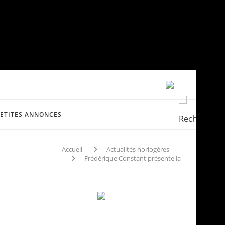
PETITES ANNONCES
Accueil
Actualités horlogères
Frédérique Constant présente la