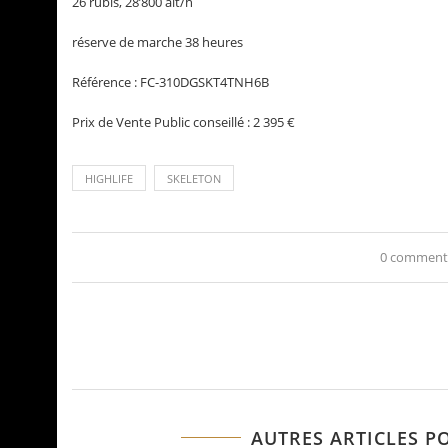
26 rubis, 28’800 alt/h
réserve de marche 38 heures
Référence : FC-310DGSKT4TNH6B
Prix de Vente Public conseillé : 2 395 €
HIGHLIFE
SKELETON
0 comment
AUTRES ARTICLES P