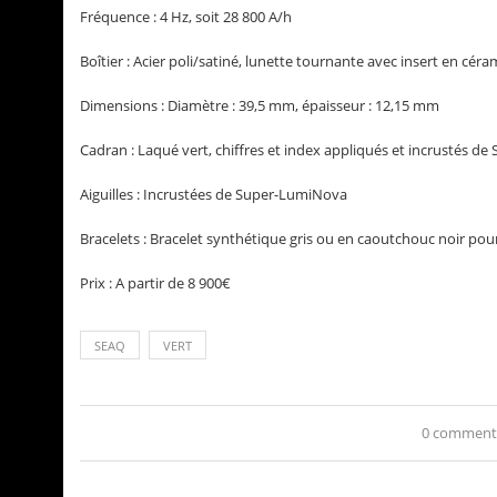
Fréquence : 4 Hz, soit 28 800 A/h
Boîtier : Acier poli/satiné, lunette tournante avec insert en cér
Dimensions : Diamètre : 39,5 mm, épaisseur : 12,15 mm
Cadran : Laqué vert, chiffres et index appliqués et incrustés 
Aiguilles : Incrustées de Super-LumiNova
Bracelets : Bracelet synthétique gris ou en caoutchouc noir pou
Prix : A partir de 8 900€
SEAQ
VERT
0 comment