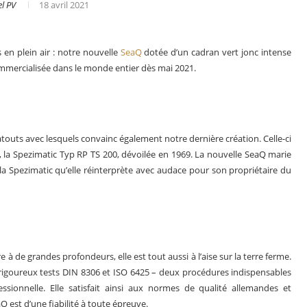
l PV
18 avril 2021
en plein air : notre nouvelle
SeaQ
dotée d’un cadran vert jonc intense
ommercialisée dans le monde entier dès mai 2021.
s atouts avec lesquels convainc également notre dernière création. Celle-ci
e, la Spezimatic Typ RP TS 200, dévoilée en 1969. La nouvelle SeaQ marie
 la Spezimatic qu’elle réinterprète avec audace pour son propriétaire du
siness des montres en 2025
Les grandes compli
 à de grandes profondeurs, elle est tout aussi à l’aise sur la terre ferme.
s rigoureux tests DIN 8306 et ISO 6425 – deux procédures indispensables
sionnelle. Elle satisfait ainsi aux normes de qualité allemandes et
aQ est d’une fiabilité à toute épreuve.