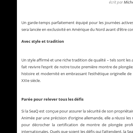
écrit par
Miche
Un garde-temps parfaitement équipé pour les journées actives 
sera lancée en exclusivité en Amérique du Nord avant d’être c
Avec style et tradition
Un style affirmé et une riche tradition de qualité – tels sont le
fait revivre l’esprit de notre toute première montre de plongé
histoire et modernité en embrassant l’esthétique originelle de
XXIe siècle.
La Santos de Cartier
Le bu
Parée pour relever tous les défis
Si la SeaQ est conçue pour assurer la sécurité de son propriétaire
Animée par une précision d’origine allemande, elle a réussi le
pour décrocher la certification de montre de plongée profes
internationales. Quels que soient les défis qui l’attendent, la Se