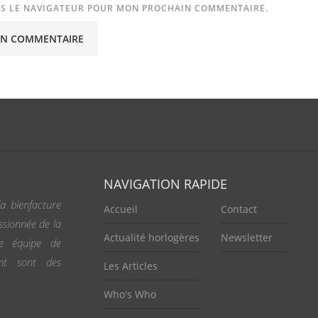
NS LE NAVIGATEUR POUR MON PROCHAIN COMMENTAIRE.
NAVIGATION RAPIDE
a bienfacture
Accueil
Contact
ssionnée de la
Actualité horlogères
Newsletter
ne équipe de
ent sont des
Les Articles
Who's Who