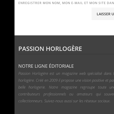
ENREGISTRER MON NOM, MON E-MAIL ET MON SITE DA
PASSION HORLOGÈRE
NOTRE LIGNE ÉDITORIALE
Passion Horlogère est un magazine web spécialisé dans l
horlogère. Créé en 2009 il propose une vision positive et pa
belle horlogerie. Notre magazine regroupe toute u
contributeurs professionnels ou amateurs qui souv
collectionneurs. Suivez-nous aussi sur les réseaux sociaux.