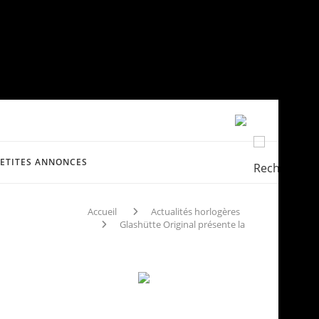
PETITES ANNONCES
Accueil
Actualités horlogères
Glashütte Original présente la