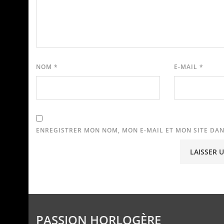
NOM
*
E-MAIL
*
ENREGISTRER MON NOM, MON E-MAIL ET MON SITE DA
PASSION HORLOGÈRE