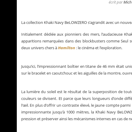
écrit par
Mich
La collection Khaki Navy BeLOWZERO s’agrandit avec un nouveau 
Initialement dédiée aux pionniers des mers, l’audacieuse K
apparitions remarquées dans des blockbusters comme Seul sur 
deux univers chers à
Hamilton
: le cinéma et l’exploration.
Jusqu’ici, l’impressionnant boîtier en titane de 46 mm était 
sur le bracelet en caoutchouc et les aiguilles de la montre, ouv
La lumière du soleil est le résultat de la superposition de toute
lités de Grégory Pons
La Santos de Cartier
couleurs se divisent. Et parce que leurs longueurs d’onde diff
l’œil. En plus d’offrir un contraste élevé, le jaune compte parmi
impressionnante jusqu’à 1000 mètres, la Khaki Navy BeLOWZER
pression et préserver ainsi les mécanismes internes en cas de né