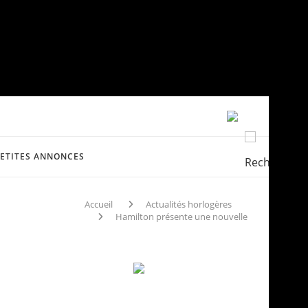
PETITES ANNONCES
Accueil
Actualités horlogères
Hamilton présente une nouvelle