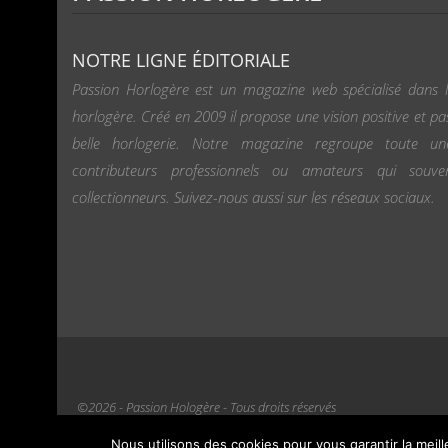
NOTRE LIGNE ÉDITORIALE
Passion Horlogère est un magazine web spécialisé dans l
horlogère. Créé en 2009 il propose une vision positive et pa
belle horlogerie. Notre magazine regroupe toute u
contributeurs professionnels ou amateurs qui souv
collectionneurs. Suivez-nous aussi sur les réseaux sociaux.
©2026 - Passion Hologère - Tous droits réservés
Nous utilisons des cookies pour vous garantir la meil