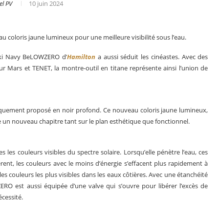
el PV
10 juin 2024
coloris jaune lumineux pour une meilleure visibilité sous l’eau.
haki Navy BeLOWZERO d’
Hamilton
a aussi séduit les cinéastes. Avec des
Mars et TENET, la montre-outil en titane représente ainsi l’union de
uniquement proposé en noir profond. Ce nouveau coloris jaune lumineux,
re un nouveau chapitre tant sur le plan esthétique que fonctionnel.
s les couleurs visibles du spectre solaire. Lorsqu’elle pénètre l’eau, ces
Le business des montres en 2025
èrent, les couleurs avec le moins d’énergie s’effacent plus rapidement à
 les couleurs les plus visibles dans les eaux côtières. Avec une étanchéité
O est aussi équipée d’une valve qui s’ouvre pour libérer l’excès de
cessité.