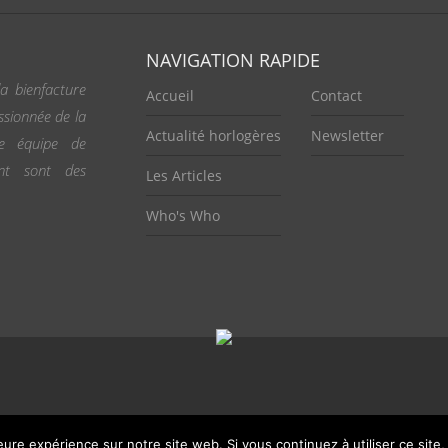
NAVIGATION RAPIDE
a bienfacture
Accueil
Contact
ssionnée de la
Actualité horlogères
Newsletter
ne équipe de
ent sont des
Les Articles
Who's Who
leure expérience sur notre site web. Si vous continuez à utiliser ce sit