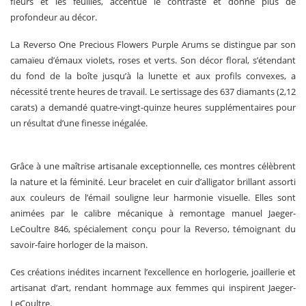
fleurs et les feuilles, accentue le contraste et donne plus de
profondeur au décor.
La Reverso One Precious Flowers Purple Arums se distingue par son
camaïeu d’émaux violets, roses et verts. Son décor floral, s’étendant
du fond de la boîte jusqu’à la lunette et aux profils convexes, a
nécessité trente heures de travail. Le sertissage des 637 diamants (2,12
carats) a demandé quatre-vingt-quinze heures supplémentaires pour
un résultat d’une finesse inégalée.
Grâce à une maîtrise artisanale exceptionnelle, ces montres célèbrent
la nature et la féminité. Leur bracelet en cuir d’alligator brillant assorti
aux couleurs de l’émail souligne leur harmonie visuelle. Elles sont
animées par le calibre mécanique à remontage manuel Jaeger-
LeCoultre 846, spécialement conçu pour la Reverso, témoignant du
savoir-faire horloger de la maison.
Ces créations inédites incarnent l’excellence en horlogerie, joaillerie et
artisanat d’art, rendant hommage aux femmes qui inspirent Jaeger-
LeCoultre.