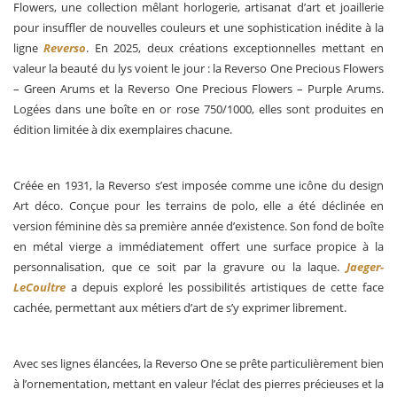
Flowers, une collection mêlant horlogerie, artisanat d’art et joaillerie
pour insuffler de nouvelles couleurs et une sophistication inédite à la
ligne
Reverso
. En 2025, deux créations exceptionnelles mettant en
valeur la beauté du lys voient le jour : la Reverso One Precious Flowers
– Green Arums et la Reverso One Precious Flowers – Purple Arums.
Logées dans une boîte en or rose 750/1000, elles sont produites en
édition limitée à dix exemplaires chacune.
Créée en 1931, la Reverso s’est imposée comme une icône du design
Art déco. Conçue pour les terrains de polo, elle a été déclinée en
version féminine dès sa première année d’existence. Son fond de boîte
en métal vierge a immédiatement offert une surface propice à la
personnalisation, que ce soit par la gravure ou la laque.
Jaeger-
LeCoultre
a depuis exploré les possibilités artistiques de cette face
cachée, permettant aux métiers d’art de s’y exprimer librement.
Avec ses lignes élancées, la Reverso One se prête particulièrement bien
à l’ornementation, mettant en valeur l’éclat des pierres précieuses et la