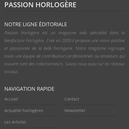
PASSION HORLOGÈRE
NOTRE LIGNE ÉDITORIALE
Passion Horlogère est un magazine web spécialisé dans la
bienfacture horlogère. Créé en 2009 il propose une vision positive
et passionnée de la belle horlogerie. Notre magazine regroupe
toute une équipe de contributeurs professionnels ou amateurs qui
souvent sont des collectionneurs. Suivez-nous aussi sur les réseaux
sociaux.
NAVIGATION RAPIDE
Accueil
Contact
Actualité horlogères
Newsletter
Les Articles