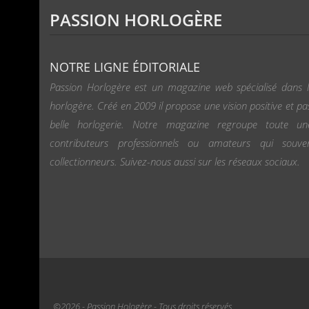
PASSION HORLOGÈRE
NOTRE LIGNE ÉDITORIALE
Passion Horlogère est un magazine web spécialisé dans l
horlogère. Créé en 2009 il propose une vision positive et pa
belle horlogerie. Notre magazine regroupe toute u
contributeurs professionnels ou amateurs qui souv
collectionneurs. Suivez-nous aussi sur les réseaux sociaux.
©2026 - Passion Hologère - Tous droits réservés