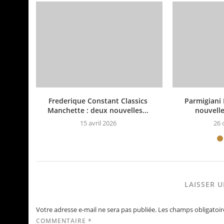
Frederique Constant Classics
Parmigiani 
Manchette : deux nouvelles...
nouvelle
15 avril 2026
26 
LAISSER 
Votre adresse e-mail ne sera pas publiée.
Les champs obligatoir
COMMENTAIRE
*