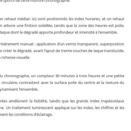
re sportif de cette montre chronographe.
un rehaut médian où sont positionnés les index horaires, et un rehaut
n arbore une finition soleillée, tandis que la zone des heures est polie,
 laque dont le dégradé apporte profondeur et intensité à l’ensemble.
tièrement manuel : application d’un vernis transparent, superposition
 créer le dégradé, avant l’ajout de trente couches de laque translucide.
ichesse visuelle.
 du chronographe, un compteur 30 minutes à trois heures et une petite
irculaire, contrastent avec la surface polie du centre et la texture du
dynamisent l’ensemble.
rées améliorent la lisibilité, tandis que les grands index trapézoïdaux
e. Un traitement luminescent appliqué sur les index, les chiffres et les
ient les conditions d’éclairage.