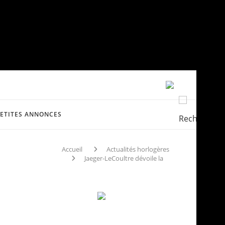
PETITES ANNONCES
Accueil
Actualités horlogères
Jaeger-LeCoultre dévoile la