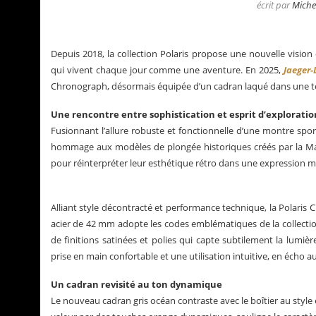
écrit par
Miche
Depuis 2018, la collection Polaris propose une nouvelle vision
qui vivent chaque jour comme une aventure. En 2025,
Jaeger-
Chronograph, désormais équipée d’un cadran laqué dans une te
Une rencontre entre sophistication et esprit d’exploratio
Fusionnant l’allure robuste et fonctionnelle d’une montre sport
hommage aux modèles de plongée historiques créés par la Manuf
pour réinterpréter leur esthétique rétro dans une expression m
Alliant style décontracté et performance technique, la Polaris
acier de 42 mm adopte les codes emblématiques de la collectio
La Santos de Cartier
de finitions satinées et polies qui capte subtilement la lumi
prise en main confortable et une utilisation intuitive, en écho a
Un cadran revisité au ton dynamique
Le nouveau cadran gris océan contraste avec le boîtier au style