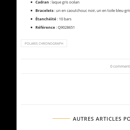
Cadran
: laque gris océan
Bracelets
: un en caoutchouc noir, un en toile bleu-gr
Étanchéité
: 10 bars
Référence
: Q9028651
POLARIS CHRONOGRAPH
0 comment
AUTRES ARTICLES P