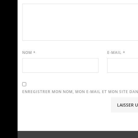
NOM
*
E-MAIL
*
ENREGISTRER MON NOM, MON E-MAIL ET MON SITE DA