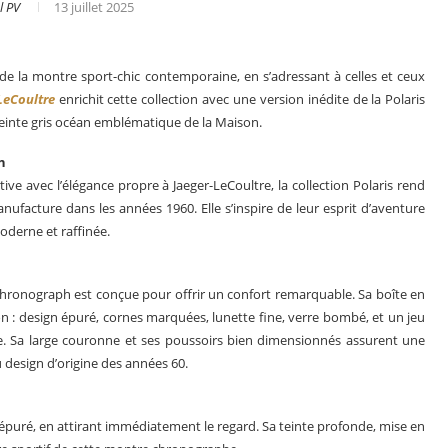
l PV
13 juillet 2025
 de la montre sport-chic contemporaine, en s’adressant à celles et ceux
LeCoultre
enrichit cette collection avec une version inédite de la Polaris
inte gris océan emblématique de la Maison.
n
ive avec l’élégance propre à Jaeger-LeCoultre, la collection Polaris rend
acture dans les années 1960. Elle s’inspire de leur esprit d’aventure
oderne et raffinée.
 Chronograph est conçue pour offrir un confort remarquable. Sa boîte en
n : design épuré, cornes marquées, lunette fine, verre bombé, et un jeu
Le business des montres en 2025
Les grandes 
ère. Sa large couronne et ses poussoirs bien dimensionnés assurent une
u design d’origine des années 60.
 épuré, en attirant immédiatement le regard. Sa teinte profonde, mise en