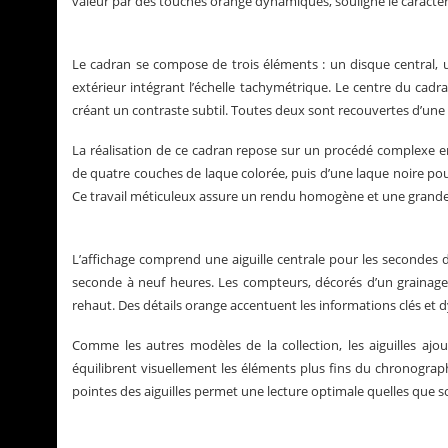
valeur par des touches orange dynamiques, souligne le caractè
Le cadran se compose de trois éléments : un disque central, 
extérieur intégrant l’échelle tachymétrique. Le centre du cadra
créant un contraste subtil. Toutes deux sont recouvertes d’une
La réalisation de ce cadran repose sur un procédé complexe en
de quatre couches de laque colorée, puis d’une laque noire pour
Ce travail méticuleux assure un rendu homogène et une grande r
L’affichage comprend une aiguille centrale pour les secondes
seconde à neuf heures. Les compteurs, décorés d’un grainage c
rehaut. Des détails orange accentuent les informations clés et 
Comme les autres modèles de la collection, les aiguilles ajou
équilibrent visuellement les éléments plus fins du chronograph
pointes des aiguilles permet une lecture optimale quelles que so