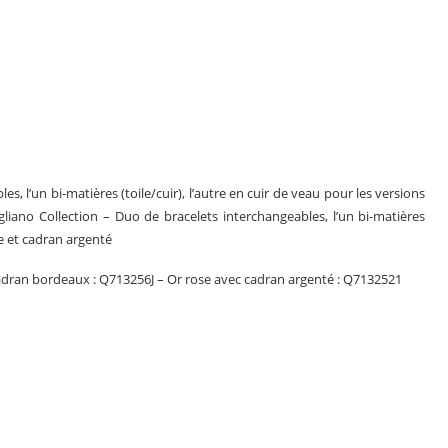
s, l’un bi-matières (toile/cuir), l’autre en cuir de veau pour les versions
liano Collection – Duo de bracelets interchangeables, l’un bi-matières
ose et cadran argenté
cadran bordeaux : Q713256J – Or rose avec cadran argenté : Q7132521