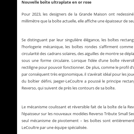
Nouvelle boîte ultraplate en or rose
Pour 2023, les designers de la Grande Maison ont redessiné 
millimètre que la boîte actuelle, elle affiche une épaisseur de s
Se distinguant par leur singulière élégance, les boîtes rectan
l’horlogerie mécanique, les boîtes rondes s’affirment comm
circularité des cadrans solaires, des aiguilles de montre se d
sous une forme circulaire. Lorsque l’idée d’une boîte révers
rectiligne pour pouvoir fonctionner. De plus, comme le profil d’
par conséquent très ergonomique, il s’avérait idéal pour les joue
du boîtier défini, Jaeger-LeCoultre a poussé le principe rec
Reverso, qui suivent de près les contours de sa boîte.
Le mécanisme coulissant et réversible fait de la boîte de la Rev
l’épaisseur sur les nouveaux modèles Reverso Tribute Small S
seul mécanisme de pivotement – les boîtes sont entièrement 
LeCoultre par une équipe spécialisée.