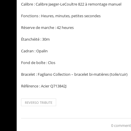
Calibre : Calibre Jaeger-LeCoultre 822 à remontage manuel
Fonctions : Heures, minutes, petites secondes
Réserve de marche : 42 heures
Étanchéité : 30m
Cadran : Opalin
Fond de boîte : Clos
Bracelet : Fagliano Collection – bracelet bi-matières (toile/cuir)
Référence : Acier Q713842J
REVERSO TRIBUTE
0 comment