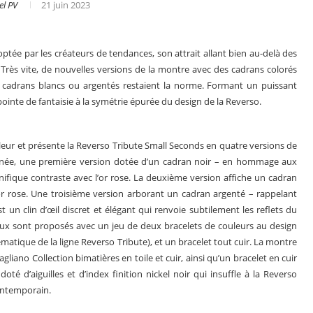
el PV
21 juin 2023
optée par les créateurs de tendances, son attrait allant bien au-delà des
e. Très vite, de nouvelles versions de la montre avec des cadrans colorés
 cadrans blancs ou argentés restaient la norme. Formant un puissant
pointe de fantaisie à la symétrie épurée du design de la Reverso.
ouleur et présente la Reverso Tribute Small Seconds en quatre versions de
ssinée, une première version dotée d’un cadran noir – en hommage aux
ifique contraste avec l’or rose. La deuxième version affiche un cadran
or rose. Une troisième version arborant un cadran argenté – rappelant
un clin d’œil discret et élégant qui renvoie subtilement les reflets du
ux sont proposés avec un jeu de deux bracelets de couleurs au design
s en 2025
Les grandes complications
ématique de la ligne Reverso Tribute), et un bracelet tout cuir. La montre
liano Collection bimatières en toile et cuir, ainsi qu’un bracelet en cuir
té d’aiguilles et d’index finition nickel noir qui insuffle à la Reverso
ontemporain.