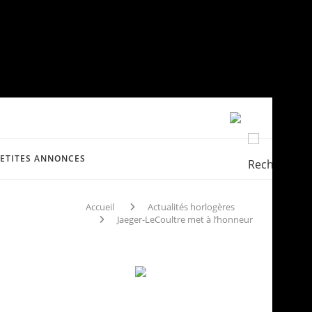
PETITES ANNONCES
Accueil
Actualités horlogères
Jaeger-LeCoultre met à l’honneur