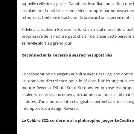
rappelle celle des aiguilles Dauphine, insufflant au cadran une b
circulaire de la petite seconde vient rompre harmonieusement 
retourne la boîte, se détache sur le brancard un superbe motif so
Fidèle à la tradition Reverso, le fond en métal massif de la boî
propriétaire de la montre peut choisir de laisser cette personna
se révèle alors au grand jour.
Reconnecter la Reverso à ses racines sportives
La collaboration de Jaeger-LeCoultre avec Casa Fagliano donne 
Un domaine d’excellence pour le célèbre bottier argentin, 
montre Reverso Tribute Small Seconds en or rose est propo
couleurs assorties aux nouveaux cadrans : un bracelet bi-matières
– dotés d’une boucle interchangeable permettant de change
intemporelle du design Reverso.
Le Calibre 822, conforme à la philosophie Jaeger-LeCoultre