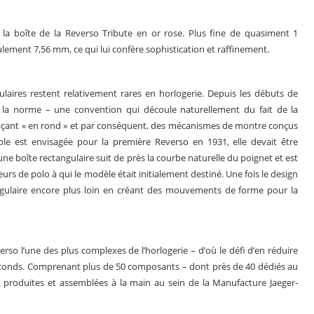
la boîte de la Reverso Tribute en or rose. Plus fine de quasiment 1
eulement 7,56 mm, ce qui lui confère sophistication et raffinement.
gulaires restent relativement rares en horlogerie. Depuis les débuts de
e la norme – une convention qui découle naturellement du fait de la
éplaçant « en rond » et par conséquent, des mécanismes de montre conçus
ible est envisagée pour la première Reverso en 1931, elle devait être
une boîte rectangulaire suit de près la courbe naturelle du poignet et est
urs de polo à qui le modèle était initialement destiné. Une fois le design
tangulaire encore plus loin en créant des mouvements de forme pour la
erso l’une des plus complexes de l’horlogerie – d’où le défi d’en réduire
econds. Comprenant plus de 50 composants – dont près de 40 dédiés au
produites et assemblées à la main au sein de la Manufacture Jaeger-