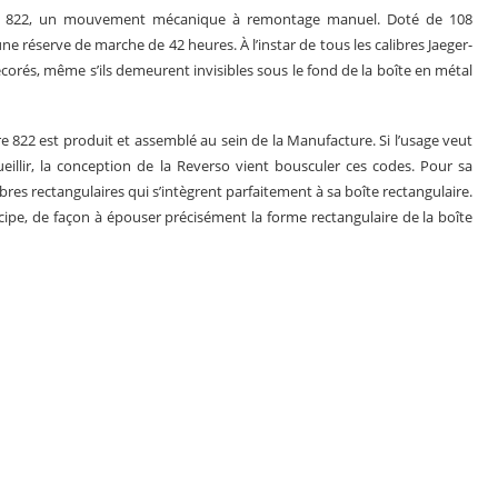
bre 822, un mouvement mécanique à remontage manuel. Doté de 108
réserve de marche de 42 heures. À l’instar de tous les calibres Jaeger-
corés, même s’ils demeurent invisibles sous le fond de la boîte en métal
 822 est produit et assemblé au sein de la Manufacture. Si l’usage veut
ueillir, la conception de la Reverso vient bousculer ces codes. Pour sa
res rectangulaires qui s’intègrent parfaitement à sa boîte rectangulaire.
ncipe, de façon à épouser précisément la forme rectangulaire de la boîte