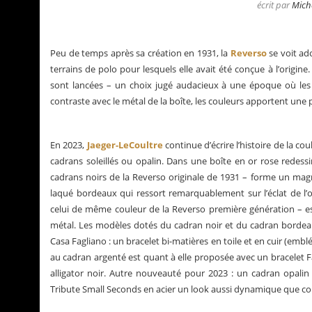
écrit par
Mich
Peu de temps après sa création en 1931, la
Reverso
se voit ad
terrains de polo pour lesquels elle avait été conçue à l’origin
sont lancées – un choix jugé audacieux à une époque où les
contraste avec le métal de la boîte, les couleurs apportent une 
En 2023,
Jaeger-LeCoultre
continue d’écrire l’histoire de la c
cadrans soleillés ou opalin. Dans une boîte en or rose rede
cadrans noirs de la Reverso originale de 1931 – forme un magn
laqué bordeaux qui ressort remarquablement sur l’éclat de l’
celui de même couleur de la Reverso première génération – est 
métal. Les modèles dotés du cadran noir et du cadran bordea
La Santos de Cartier
Le business des montre
Casa Fagliano : un bracelet bi-matières en toile et en cuir (embl
au cadran argenté est quant à elle proposée avec un bracelet Fag
alligator noir. Autre nouveauté pour 2023 : un cadran opalin do
Tribute Small Seconds en acier un look aussi dynamique que c