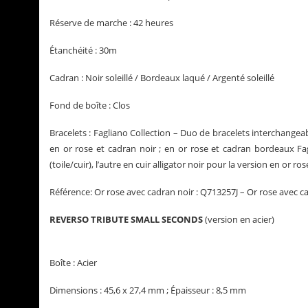
Réserve de marche : 42 heures
Étanchéité : 30m
Cadran : Noir soleillé / Bordeaux laqué / Argenté soleillé
Fond de boîte : Clos
Bracelets : Fagliano Collection – Duo de bracelets interchangeable
en or rose et cadran noir ; en or rose et cadran bordeaux Fag
(toile/cuir), l’autre en cuir alligator noir pour la version en or r
Référence: Or rose avec cadran noir : Q713257J – Or rose avec 
REVERSO TRIBUTE SMALL SECONDS
(version en acier)
Boîte : Acier
Dimensions : 45,6 x 27,4 mm ; Épaisseur : 8,5 mm