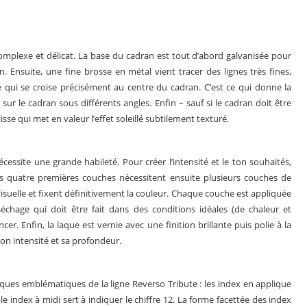
 complexe et délicat. La base du cadran est tout d’abord galvanisée pour
. Ensuite, une fine brosse en métal vient tracer des lignes très fines,
lé qui se croise précisément au centre du cadran. C’est ce qui donne la
 sur le cadran sous différents angles. Enfin – sauf si le cadran doit être
lisse qui met en valeur l’effet soleillé subtilement texturé.
essite une grande habileté. Pour créer l’intensité et le ton souhaités,
s quatre premières couches nécessitent ensuite plusieurs couches de
suelle et fixent définitivement la couleur. Chaque couche est appliquée
échage qui doit être fait dans des conditions idéales (de chaleur et
r. Enfin, la laque est vernie avec une finition brillante puis polie à la
son intensité et sa profondeur.
ues emblématiques de la ligne Reverso Tribute : les index en applique
le index à midi sert à indiquer le chiffre 12. La forme facettée des index