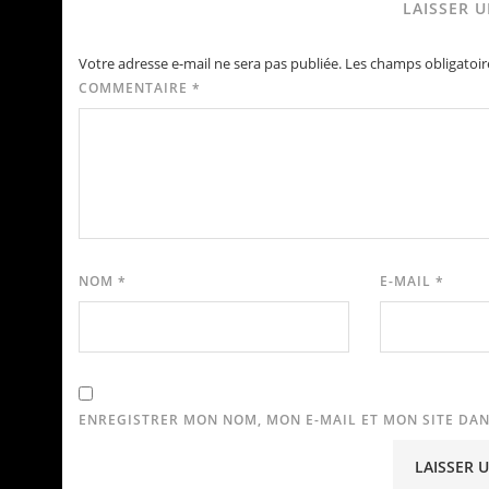
LAISSER 
Votre adresse e-mail ne sera pas publiée.
Les champs obligatoir
COMMENTAIRE
*
NOM
*
E-MAIL
*
ENREGISTRER MON NOM, MON E-MAIL ET MON SITE DA