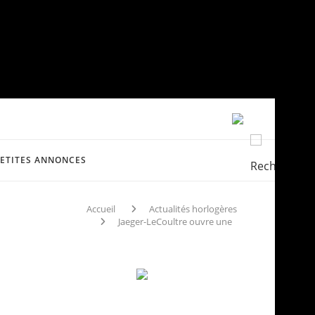
PETITES ANNONCES
Accueil
Actualités horlogères
Jaeger-LeCoultre ouvre une