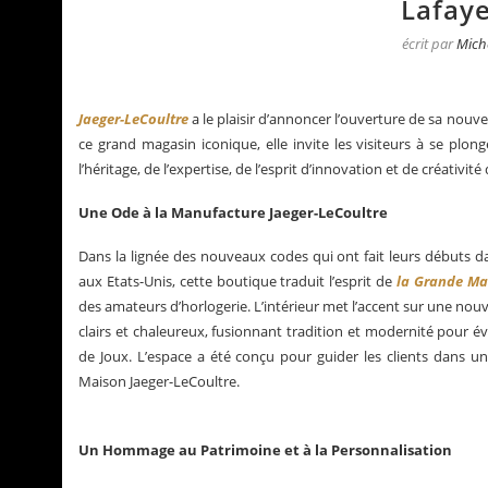
Lafaye
écrit par
Mich
Jaeger-LeCoultre
a le plaisir d’annoncer l’ouverture de sa nouve
ce grand magasin iconique, elle invite les visiteurs à se plon
l’héritage, de l’expertise, de l’esprit d’innovation et de créativi
Une Ode à la Manufacture Jaeger-LeCoultre
Dans la lignée des nouveaux codes qui ont fait leurs débuts 
aux Etats-Unis, cette boutique traduit l’esprit de
la Grande Ma
des amateurs d’horlogerie. L’intérieur met l’accent sur une nouv
clairs et chaleureux, fusionnant tradition et modernité pour é
tualités de Grégory Pons
La Santos de Carti
de Joux. L’espace a été conçu pour guider les clients dans un v
Maison Jaeger-LeCoultre.
Un Hommage au Patrimoine et à la Personnalisation