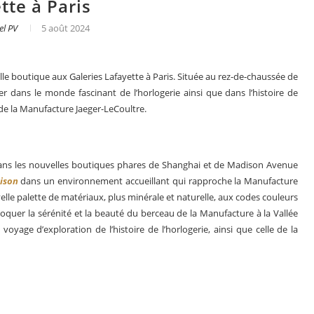
tte à Paris
el PV
5 août 2024
lle boutique aux Galeries Lafayette à Paris. Située au rez-de-chaussée de
ger dans le monde fascinant de l’horlogerie ainsi que dans l’histoire de
té de la Manufacture Jaeger-LeCoultre.
dans les nouvelles boutiques phares de Shanghai et de Madison Avenue
ison
dans un environnement accueillant qui rapproche la Manufacture
elle palette de matériaux, plus minérale et naturelle, aux codes couleurs
voquer la sérénité et la beauté du berceau de la Manufacture à la Vallée
er
Le business des montres en 2025
oyage d’exploration de l’histoire de l’horlogerie, ainsi que celle de la