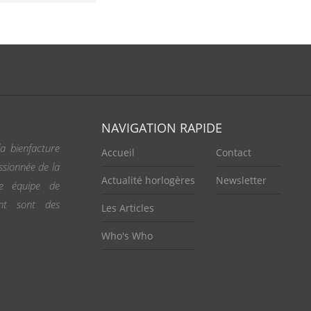
NAVIGATION RAPIDE
a bienfacture
Accueil
Contact
ssionnée de la
Actualité horlogères
Newsletter
ne équipe de
ent sont des
Les Articles
Who's Who