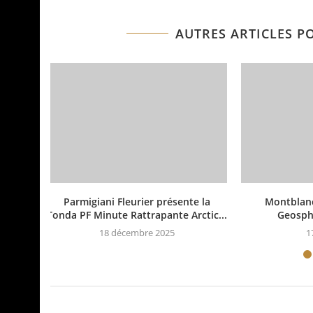
AUTRES ARTICLES P
Parmigiani Fleurier présente la
Montblanc
Tonda PF Minute Rattrapante Arctic...
Geosph
18 décembre 2025
1