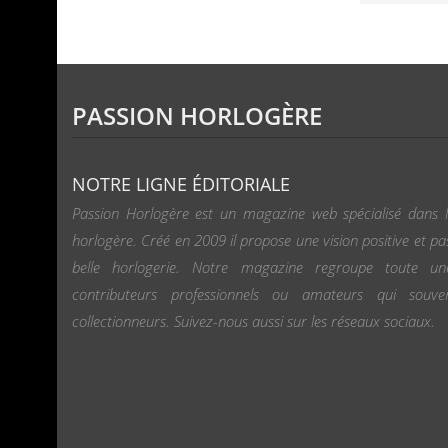
PASSION HORLOGÈRE
NOTRE LIGNE ÉDITORIALE
Passion Horlogère est un magazine web spécialisé dans l
horlogère. Créé en 2009 il propose une vision positive et pa
belle horlogerie. Notre magazine regroupe toute u
contributeurs professionnels ou amateurs qui souv
collectionneurs. Suivez-nous aussi sur les réseaux sociaux.