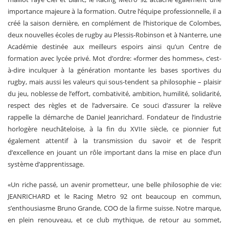
importance majeure à la formation. Outre l’équipe professionnelle, il a
créé la saison dernière, en complément de l’historique de Colombes,
deux nouvelles écoles de rugby au Plessis-Robinson et à Nanterre, une
Académie destinée aux meilleurs espoirs ainsi qu’un Centre de
formation avec lycée privé. Mot d’ordre: «former des hommes», c’est-
à-dire inculquer à la génération montante les bases sportives du
rugby, mais aussi les valeurs qui sous-tendent sa philosophie – plaisir
du jeu, noblesse de l’effort, combativité, ambition, humilité, solidarité,
respect des règles et de l’adversaire. Ce souci d’assurer la relève
rappelle la démarche de Daniel Jeanrichard. Fondateur de l’industrie
horlogère neuchâteloise, à la fin du XVIIe siècle, ce pionnier fut
également attentif à la transmission du savoir et de l’esprit
d’excellence en jouant un rôle important dans la mise en place d’un
système d’apprentissage.
«Un riche passé, un avenir prometteur, une belle philosophie de vie:
JEANRICHARD et le Racing Metro 92 ont beaucoup en commun,
s’enthousiasme Bruno Grande, COO de la firme suisse. Notre marque,
en plein renouveau, et ce club mythique, de retour au sommet,