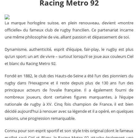
Racing Metro 92
La marque horlogère suisse, en plein renouveau, devient «montre
officielle» du fameux club de rugby francilien. Ce partenariat incarne
une même philosophie de vie, alliant passion et dépassement de soi.
Dynamisme, authenticité, esprit d’équipe, fair-play, le rugby est plus
qu’un sport: un art de vivre – surtout lorsqu’il se joue aux couleurs Ciel
et blanc du Racing Metro 92.
Fondé en 1882, le club des Hauts-de-Seine a été l’un des pionniers du
rugby dans l’Hexagone et il reste depuis plus de 130 ans l’un des
principaux acteurs de l’ovalie française. Il a également fourni de
nombreux joueurs, dont certaines figures marquantes, à l’équipe
nationale de rugby à XV. Cinq fois champion de France, il est bien
décidé aujourd’hui à renouer avec sa légende et il a opéré, en quelques
saisons, une progression remarquable.
Connu pour son esprit sportif et son style très original (dont le fameux
maillot rayé Ciel et Blanc, le Racing Metro 92 attache également une