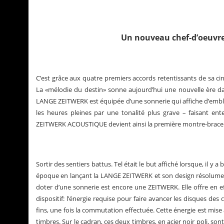
Un nouveau chef-d’oeuv
C’est grâce aux quatre premiers accords retentissants de sa 
La «mélodie du destin» sonne aujourd’hui une nouvelle ère dans
LANGE ZEITWERK est équipée d’une sonnerie qui affiche d’emblé
les heures pleines par une tonalité plus grave – faisant ent
ZEITWERK ACOUSTIQUE devient ainsi la première montre-bracelet 
régory Pons
La Santos de Cartier
Sortir des sentiers battus. Tel était le but affiché lorsque, il
époque en lançant la LANGE ZEITWERK et son design résolument
doter d’une sonnerie est encore une ZEITWERK. Elle offre en ef
dispositif: l’énergie requise pour faire avancer les disques des 
fins, une fois la commutation effectuée. Cette énergie est mis
timbres. Sur le cadran, ces deux timbres, en acier noir poli, so