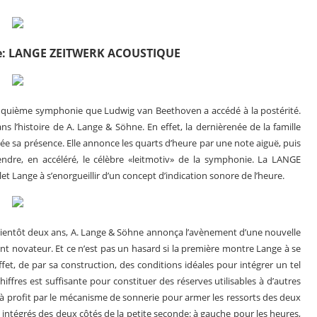
re: LANGE ZEITWERK ACOUSTIQUE
cinquième symphonie que Ludwig van Beethoven a accédé à la postérité.
 l’histoire de A. Lange & Söhne. En effet, la dernièrenée de la famille
e sa présence. Elle annonce les quarts d’heure par une note aiguë, puis
endre, en accéléré, le célèbre «leitmotiv» de la symphonie. La LANGE
Lange à s’enorgueillir d’un concept d’indication sonore de l’heure.
Le business des montres en 2025
 y a bientôt deux ans, A. Lange & Söhne annonça l’avènement d’une nouvelle
 novateur. Et ce n’est pas un hasard si la première montre Lange à se
fet, de par sa construction, des conditions idéales pour intégrer un tel
chiffres est suffisante pour constituer des réserves utilisables à d’autres
e à profit par le mécanisme de sonnerie pour armer les ressorts des deux
nt intégrés des deux côtés de la petite seconde: à gauche pour les heures,