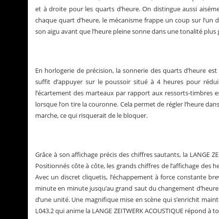
et à droite pour les quarts d’heure. On distingue aussi aiséme
chaque quart d’heure, le mécanisme frappe un coup sur l’un de
son aigu avant que l’heure pleine sonne dans une tonalité plus 
En horlogerie de précision, la sonnerie des quarts d’heure est un
suffit d’appuyer sur le poussoir situé à 4 heures pour réduir
l’écartement des marteaux par rapport aux ressorts-timbres est
lorsque l’on tire la couronne. Cela permet de régler l’heure d
marche, ce qui risquerait de le bloquer.
Grâce à son affichage précis des chiffres sautants, la LANGE
Positionnés côte à côte, les grands chiffres de l’affichage des h
Avec un discret cliquetis, l’échappement à force constante bre
minute en minute jusqu’au grand saut du changement d’heure et
d’une unité. Une magnifique mise en scène qui s’enrichit mainte
L043.2 qui anime la LANGE ZEITWERK ACOUSTIQUE répond à tout c