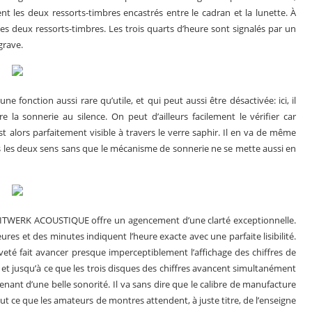
nt les deux ressorts-timbres encastrés entre le cadran et la lunette. À
s deux ressorts-timbres. Les trois quarts d’heure sont signalés par un
grave.
e fonction aussi rare qu’utile, et qui peut aussi être désactivée: ici, il
e la sonnerie au silence. On peut d’ailleurs facilement le vérifier car
 alors parfaitement visible à travers le verre saphir. Il en va de même
ans les deux sens sans que le mécanisme de sonnerie ne se mette aussi en
 ZEITWERK ACOUSTIQUE offre un agencement d’une clarté exceptionnelle.
eures et des minutes indiquent l’heure exacte avec une parfaite lisibilité.
veté fait avancer presque imperceptiblement l’affichage des chiffres de
 jusqu’à ce que les trois disques des chiffres avancent simultanément
nant d’une belle sonorité. Il va sans dire que le calibre de manufacture
e que les amateurs de montres attendent, à juste titre, de l’enseigne