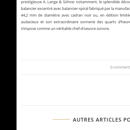
prestigieuse A. Lange & Söhne: notamment, le splendide décor
balancier excentré avec balancier-spiral fabriqué par la manufa
44,2 mm de diamètre avec cadran noir ou, en édition limité
audacieux et son extraordinaire sonnerie des quarts d’heu
s’impose comme un véritable chef-d’oeuvre sonore.
0 comment
AUTRES ARTICLES P