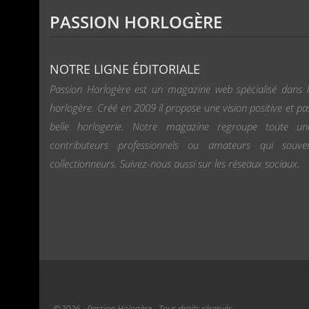
PASSION HORLOGÈRE
NOTRE LIGNE ÉDITORIALE
Passion Horlogère est un magazine web spécialisé dans l
horlogère. Créé en 2009 il propose une vision positive et pa
belle horlogerie. Notre magazine regroupe toute u
contributeurs professionnels ou amateurs qui souv
collectionneurs. Suivez-nous aussi sur les réseaux sociaux.
©2026 - Passion Hologère - Tous droits réservés