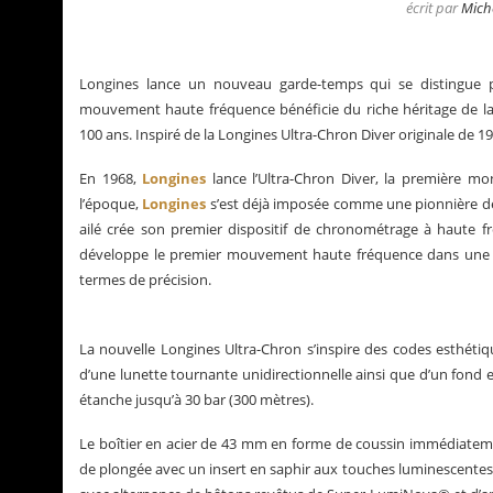
écrit par
Mich
Longines lance un nouveau garde-temps qui se distingue
mouvement haute fréquence bénéficie du riche héritage de la m
100 ans. Inspiré de la Longines Ultra-Chron Diver originale de 
En 1968,
Longines
lance l’Ultra-Chron Diver, la première 
l’époque,
Longines
s’est déjà imposée comme une pionnière de 
ailé crée son premier dispositif de chronométrage à haute 
développe le premier mouvement haute fréquence dans une m
termes de précision.
La nouvelle Longines Ultra-Chron s’inspire des codes esthétiq
La Santos de Cartier
Le business des montr
d’une lunette tournante unidirectionnelle ainsi que d’un fond et
étanche jusqu’à 30 bar (300 mètres).
Le boîtier en acier de 43 mm en forme de coussin immédiateme
de plongée avec un insert en saphir aux touches luminescentes