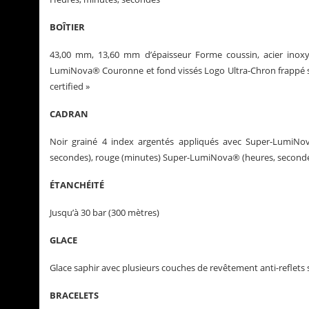
BOÎTIER
43,00 mm, 13,60 mm d’épaisseur Forme coussin, acier inoxyd
LumiNova® Couronne et fond vissés Logo Ultra-Chron frappé s
certified »
CADRAN
Noir grainé 4 index argentés appliqués avec Super-LumiNov
secondes), rouge (minutes) Super-LumiNova® (heures, second
ÉTANCHÉITÉ
Jusqu’à 30 bar (300 mètres)
GLACE
Glace saphir avec plusieurs couches de revêtement anti-reflets 
BRACELETS