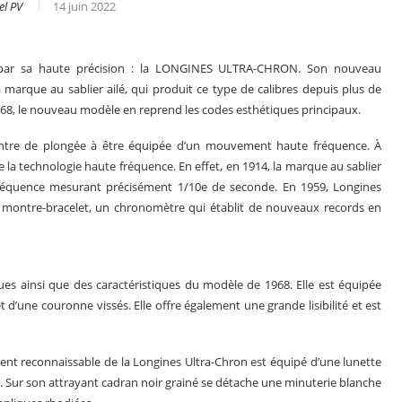
el PV
14 juin 2022
 par sa haute précision : la LONGINES ULTRA-CHRON. Son nouveau
arque au sablier ailé, qui produit ce type de calibres depuis plus de
1968, le nouveau modèle en reprend les codes esthétiques principaux.
montre de plongée à être équipée d’un mouvement haute fréquence. À
la technologie haute fréquence. En effet, en 1914, la marque au sablier
fréquence mesurant précisément 1/10e de seconde. En 1959, Longines
ontre-bracelet, un chronomètre qui établit de nouveaux records en
ues ainsi que des caractéristiques du modèle de 1968. Elle est équipée
es en 2025
Les grandes complications
 d’une couronne vissés. Elle offre également une grande lisibilité et est
nt reconnaissable de la Longines Ultra-Chron est équipé d’une lunette
. Sur son attrayant cadran noir grainé se détache une minuterie blanche