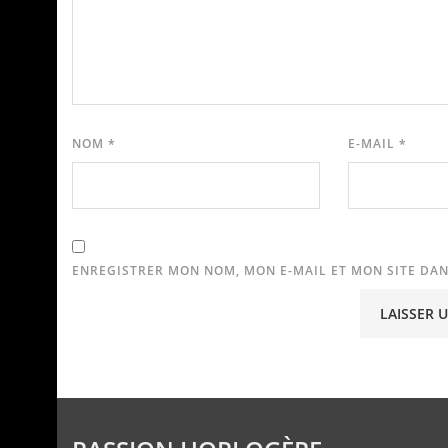
NOM
*
E-MAIL
*
ENREGISTRER MON NOM, MON E-MAIL ET MON SITE DA