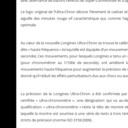
avec alternance de bâtons revêtus de Super-LumiNova® et d’ap
Le logo original de l’Ultra-Chron décore fièrement le cadran 
aiguille des minutes rouge vif caractéristique qui, comme l’a
optimale.
Au cœur de la nouvelle Longines Ultra-Chron se trouve le cali
dite « haute fréquence » lorsqu’elle est équipée d’un mouvement 
seconde). Ces mouvements, pour lesquels Longines a tenu un r
(pour chronométrer au 1/100e de seconde), ont amélioré la 
mouvements haute fréquence pour augmenter la précision de s
donné qu’il réduit les effets perturbateurs dus aux chocs ou
La précision de la Longines Ultra-Chron a été confirmée par
certifiée « ultra-chronomètre », une désignation qui va au-de
qualification « ultra-chronomètre » teste la tête de montre e
laquelle la montre est soumise à une série de tests à trois te
stricts de précision (norme ISO 3159:2009).