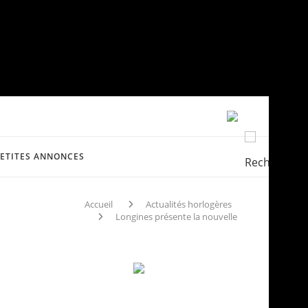
PETITES ANNONCES
Accueil
Actualités horlogères
Longines présente la nouvelle