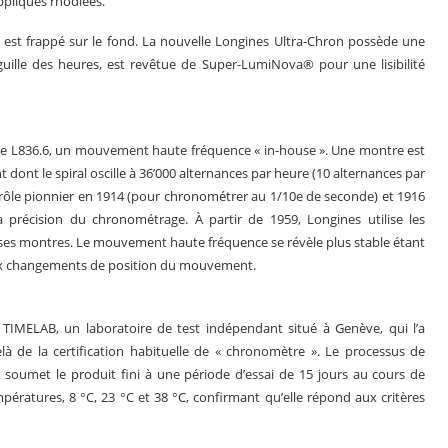
pliques rhodiées.
et est frappé sur le fond. La nouvelle Longines Ultra-Chron possède une
iguille des heures, est revêtue de Super-LumiNova® pour une lisibilité
bre L836.6, un mouvement haute fréquence « in-house ». Une montre est
dont le spiral oscille à 36’000 alternances par heure (10 alternances par
ôle pionnier en 1914 (pour chronométrer au 1/10e de seconde) et 1916
précision du chronométrage. À partir de 1959, Longines utilise les
es montres. Le mouvement haute fréquence se révèle plus stable étant
 aux changements de position du mouvement.
 TIMELAB, un laboratoire de test indépendant situé à Genève, qui l’a
là de la certification habituelle de « chronomètre ». Le processus de
t soumet le produit fini à une période d’essai de 15 jours au cours de
mpératures, 8 °C, 23 °C et 38 °C, confirmant qu’elle répond aux critères