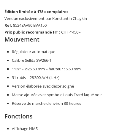
Édition limitée à 178 exemplaires
Vendue exclusivement par Konstantin Chaykin
Réf.
85248AA90.BVA150
Prix public recommandé HT :
CHF 4’450.-
Mouvement
Régulateur automatique
Calibre Sellita SW266-1
11½’’’ – Ø25.60 mm – hauteur : 5.60 mm
31 rubis – 28’800 A/H (4 Hz)
Version élaborée avec décor soigné
Masse ajourée avec symbole Louis Erard laqué noir
Réserve de marche d’environ 38 heures
Fonctions
Affichage HMS