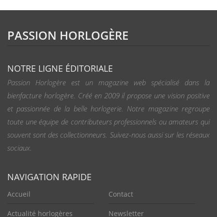
PASSION HORLOGÈRE
NOTRE LIGNE ÉDITORIALE
Passion Horlogère est un magazine web spécialisé dans la
bienfacture horlogère. Créé en 2009 il propose une vision positive
et passionnée de la belle horlogerie. Notre magazine regroupe
toute une équipe de contributeurs professionnels ou amateurs qui
souvent sont des collectionneurs. Suivez-nous aussi sur les réseaux
sociaux.
NAVIGATION RAPIDE
Accueil
Contact
Actualité horlogères
Newsletter