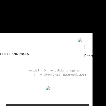
PETITES ANNONCES
Accueil
Actualités horlogères
MATWATCHES – Baselworld 2014