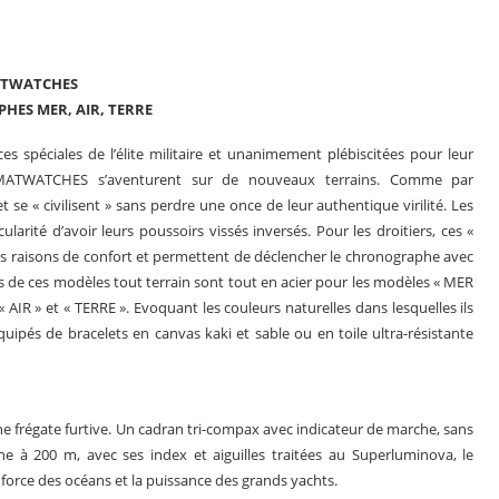
TWATCHES
ES MER, AIR, TERRE
es spéciales de l’élite militaire et unanimement plébiscitées pour leur
 MATWATCHES s’aventurent sur de nouveaux terrains. Comme par
e « civilisent » sans perdre une once de leur authentique virilité. Les
ularité d’avoir leurs poussoirs vissés inversés. Pour les droitiers, ces «
s raisons de confort et permettent de déclencher le chronographe avec
rs de ces modèles tout terrain sont tout en acier pour les modèles « MER
« AIR » et « TERRE ». Evoquant les couleurs naturelles dans lesquelles ils
ipés de bracelets en canvas kaki et sable ou en toile ultra-résistante
er
Le business des montres en 2025
une frégate furtive. Un cadran tri-compax avec indicateur de marche, sans
che à 200 m, avec ses index et aiguilles traitées au Superluminova, le
rce des océans et la puissance des grands yachts.