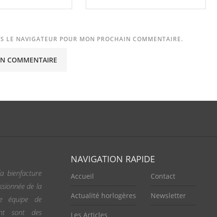
NS LE NAVIGATEUR POUR MON PROCHAIN COMMENTAIRE.
NAVIGATION RAPIDE
a bienfacture
Accueil
Contact
ssionnée de la
Actualité horlogères
Newsletter
ne équipe de
ent sont des
Les Articles