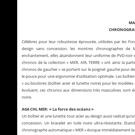
MA
CHRONOGRAPH
Célèbres pour leur robustesse éprouvée, utilisées par les Forc
design sans concession, les montres chronographes de
enchantement, elles abandonnent leur uniforme de PVD noir et s
chronos de la collection « MER, AIR, TERRE » ont ainsi la partic
chronos de gaucher » se portent sur le poignet gauche pour de
le pouce pour une ergonomie d’utilisation optimale. Les boîtie
» ou bicolores (boîtier acier et lunette noire) pour les modèles 
évoluent, ces chronos aux dimensions très masculines sont équ
tualités de Grégory Pons
La Santos de Carti
noire.
AG6 CHL MER: « La force des océans »
Un boîtier et une lunette tout acier au design aussi radical qu’
concession. Un bracelet en toile noire ultra-résistante. Etan
chronographe automatique « MER » évoque immédiatement la fo