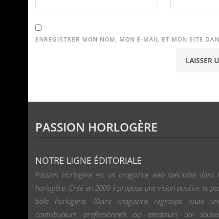
ENREGISTRER MON NOM, MON E-MAIL ET MON SITE DA
PASSION HORLOGÈRE
NOTRE LIGNE ÉDITORIALE
Passion Horlogère est un magazine web spécialisé dans l
horlogère. Créé en 2009 il propose une vision positive et pa
belle horlogerie. Notre magazine regroupe toute u
contributeurs professionnels ou amateurs qui souv