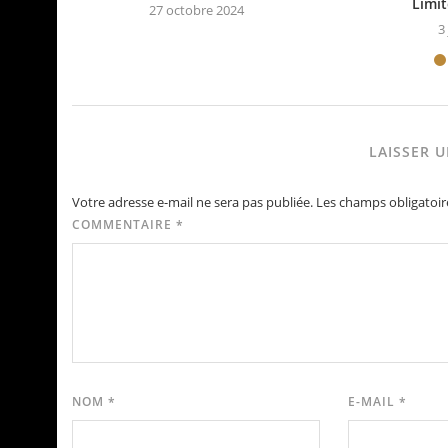
Limit
27 octobre 2024
3 
LAISSER 
Votre adresse e-mail ne sera pas publiée.
Les champs obligatoir
COMMENTAIRE
*
NOM
*
E-MAIL
*