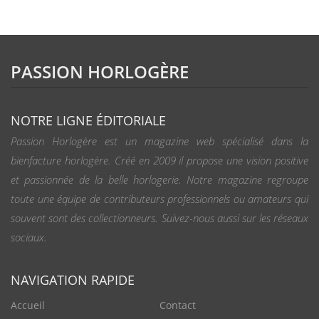
PASSION HORLOGÈRE
NOTRE LIGNE ÉDITORIALE
Passion Horlogère est un magazine web spécialisé dans la
bienfacture horlogère. Créé en 2009 il propose une vision positive
et passionnée de la belle horlogerie. Notre magazine regroupe
toute une équipe de contributeurs professionnels ou amateurs qui
souvent sont des collectionneurs. Suivez-nous aussi sur les réseaux
sociaux.
NAVIGATION RAPIDE
Accueil
Contact