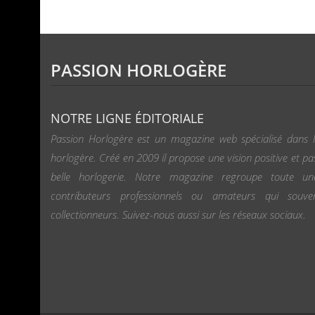
PASSION HORLOGÈRE
NOTRE LIGNE ÉDITORIALE
Passion Horlogère est un magazine web spécialisé dans l
horlogère. Créé en 2009 il propose une vision positive et pa
belle horlogerie. Notre magazine regroupe toute u
contributeurs professionnels ou amateurs qui souv
collectionneurs. Suivez-nous aussi sur les réseaux sociaux.