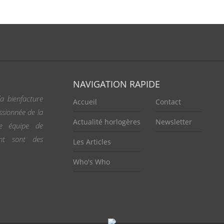
NAVIGATION RAPIDE
a bienfacture
Accueil
Contact
ssionnée de la
Actualité horlogères
Newsletter
ne équipe de
ent sont des
Les Articles
Who's Who