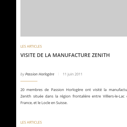
LES ARTICLES
VISITE DE LA MANUFACTURE ZENITH
La Santos de Cartier
Le bu
by
Passion Horlogère
11 juin 2011
20 membres de Passion Horlogère ont visité la manufactu
Zenith située dans la région frontalière entre Villiers-le-Lac
France, et le Locle en Suisse.
LES ARTICLES