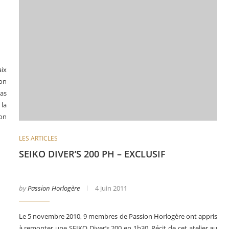
aix
on
pas
la
on
LES ARTICLES
SEIKO DIVER’S 200 PH – EXCLUSIF
by
Passion Horlogère
4 juin 2011
Le 5 novembre 2010, 9 membres de Passion Horlogère ont appris
à remonter une SEIKO Diver’s 200 en 1h30. Récit de cet atelier au