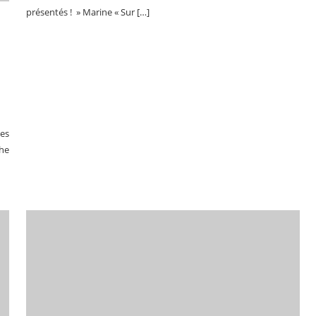
présentés ! » Marine « Sur […]
les
he