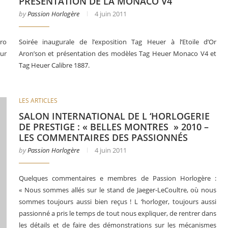
PRÉSENTATION DE LA MONACO V4
by
Passion Horlogère
4 juin 2011
ro
Soirée inaugurale de l’exposition Tag Heuer à l’Etoile d’Or
ur
Aron’son et présentation des modèles Tag Heuer Monaco V4 et
Tag Heuer Calibre 1887.
LES ARTICLES
SALON INTERNATIONAL DE L ‘HORLOGERIE
DE PRESTIGE : « BELLES MONTRES » 2010 –
LES COMMENTAIRES DES PASSIONNÉS
by
Passion Horlogère
4 juin 2011
Quelques commentaires e membres de Passion Horlogère :
« Nous sommes allés sur le stand de Jaeger-LeCoultre, où nous
sommes toujours aussi bien reçus ! L ‘horloger, toujours aussi
passionné a pris le temps de tout nous expliquer, de rentrer dans
les détails et de faire des démonstrations sur les mécanismes