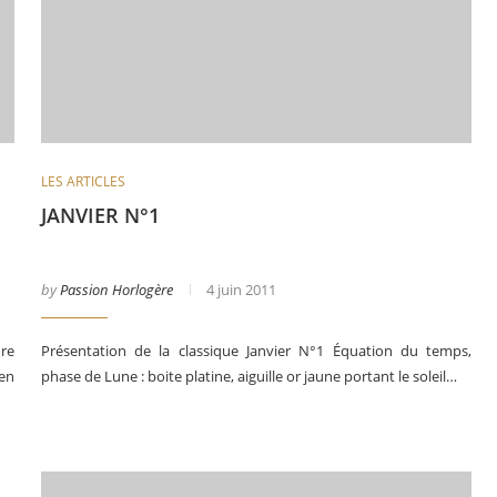
LES ARTICLES
JANVIER N°1
siness des montres en 2025
Les grandes compli
by
Passion Horlogère
4 juin 2011
re
Présentation de la classique Janvier N°1 Équation du temps,
 en
phase de Lune : boite platine, aiguille or jaune portant le soleil…