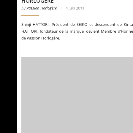
HORLOGÈRE
by
Passion Horlogère
4 juin 2011
Shinji HATTORI, Président de SEIKO et descendant de Kinta
HATTORI, fondateur de la marque, devient Membre d’Honne
de Passion Horlogère.