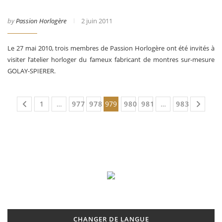
by
Passion Horlogère
2 juin 2011
Le 27 mai 2010, trois membres de Passion Horlogère ont été invités à
visiter l’atelier horloger du fameux fabricant de montres sur-mesure
GOLAY-SPIERER.
1
…
977
978
979
980
981
…
983
CHANGER DE LANGUE