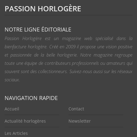
PASSION HORLOGÈRE
NOTRE LIGNE ÉDITORIALE
Passion Horlogère est un magazine web spécialisé dans la
bienfacture horlogère. Créé en 2009 il propose une vision positive
et passionnée de la belle horlogerie. Notre magazine regroupe
toute une équipe de contributeurs professionnels ou amateurs qui
souvent sont des collectionneurs. Suivez-nous aussi sur les réseaux
sociaux.
NAVIGATION RAPIDE
Accueil
Contact
Actualité horlogères
Newsletter
Les Articles