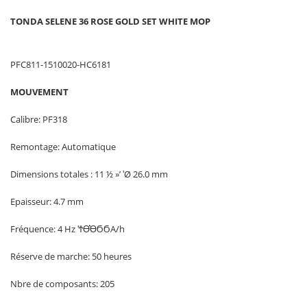
TONDA SELENE 36 ROSE GOLD SET WHITE MOP
PFC811-1510020-HC6181
MOUVEMENT
Calibre: PF318
Remontage: Automatique
Dimensions totales : 11 ½ »’ ʹØ 26.0 mm
Epaisseur: 4.7 mm
Fréquence: 4 Hz ʹϮϴ͛ϴϬϬA/h
Réserve de marche: 50 heures
Nbre de composants: 205