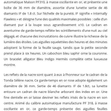
automatique Maison PF310, à masse oscillante en or, et présente une
boîte de 36 mm de diamètre, assortie d’une lunette sertie de 46
diamants IF de 1.8 ct. Sur l’échelle de la pureté, IF signifie « Internally
Flawless » et désigne l’une des qualités maximales possibles : celle d’un
diamant pur à la loupe sous agrandissement x10. Le cadran en
aventurine de garde-temps reflète les scintillements d’une nuit au ciel
dégagé, et chacune des incrustations de cuivre illustre la richesse de la
lumière des étoiles. Les aiguilles squelettées des heures et des minutes
adoptent la forme de la feuille sauge, tandis que la petite seconde
prend place à six heures. Un cabochon bleu saphir orne la couronne.
Un bracelet alligator Bleu Indigo Hermès complète cette luxueuse
montre.
Les reflets de la nacre sont quant à eux à l’honneur sur le cadran de la
Tonda Sélène nacre. Ce garde-temps en or rose adopte également un
diamètre de 36 mm. Sertie de 46 diamants IF de 1.8ct, sa lunette
entoure un cadran de nacre blanche arborant des index en or. Une
fine dentelle en or laisse deviner les reflets irisés de la nacre en son
centre. Animé du calibre automatique manufacture PF 318, à masse
oscillante en or, ce garde-temps présente des aiguilles feuilles