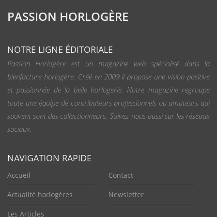
PASSION HORLOGÈRE
NOTRE LIGNE ÉDITORIALE
Passion Horlogère est un magazine web spécialisé dans la
bienfacture horlogère. Créé en 2009 il propose une vision positive
et passionnée de la belle horlogerie. Notre magazine regroupe
toute une équipe de contributeurs professionnels ou amateurs qui
souvent sont des collectionneurs. Suivez-nous aussi sur les réseaux
sociaux.
NAVIGATION RAPIDE
Accueil
Contact
Actualité horlogères
Newsletter
Les Articles