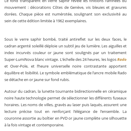
Le fond transparent en verre saphir révèle les finitions raffinées du
mouvement : décorations Côtes de Genève, vis bleuies et gravures
dorées. Chaque pièce est numérotée, soulignant son exclusivité au
sein de cette édition limitée à 1962 exemplaires.
Sous le verre saphir bombé, traité antireflet sur les deux faces, le
cadran argenté soleillé déploie un subtil jeu de lumière. Les aiguilles et
index incurvés couleur or jaune sont soulignés par un traitement
Super-LumiNova blanc vintage. L’échelle des 24 heures, les logos
Rado
et Over-Pole, et l’heure universelle noire contrastante apportent
équilibre et lisibilité. Le symbole emblématique de l’ancre mobile Rado
se détache en or jaune sur fond rubis.
Autour du cadran, la lunette tournante bidirectionnelle en céramique
noire haute technologie permet de sélectionner les différents fuseaux
horaires. Les noms de villes, gravés au laser puis laqués, assurent une
lecture précise tout en renforçant l’élégance de l’ensemble. La
couronne assortie au boîtier en PVD or jaune complète une silhouette
à la fois vintage et contemporaine.