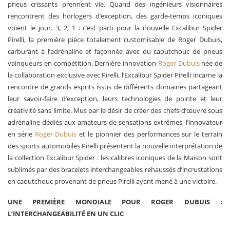
pneus crissants prennent vie. Quand des ingénieurs visionnaires
rencontrent des horlogers d’exception, des garde-temps iconiques
voient le jour. 3, 2, 1 : c’est parti pour la nouvelle Excalibur Spider
Pirelli, la première pièce totalement customisable de Roger Dubuis,
carburant à l’adrénaline et façonnée avec du caoutchouc de pneus
vainqueurs en compétition. Dernière innovation
Roger Dubuis
née de
la collaboration exclusive avec Pirelli, l’Excalibur Spider Pirelli incarne la
rencontre de grands esprits issus de différents domaines partageant
leur savoir-faire d’exception, leurs technologies de pointe et leur
créativité sans limite. Mus par le désir de créer des chefs-d’œuvre sous
adrénaline dédiés aux amateurs de sensations extrêmes, l’innovateur
en série
Roger Dubuis
et le pionnier des performances sur le terrain
des sports automobiles Pirelli présentent la nouvelle interprétation de
la collection Excalibur Spider : les calibres iconiques de la Maison sont
sublimés par des bracelets interchangeables rehaussés d’incrustations
en caoutchouc provenant de pneus Pirelli ayant mené à une victoire.
UNE PREMIÈRE MONDIALE POUR ROGER DUBUIS :
L’INTERCHANGEABILITÉ EN UN CLIC