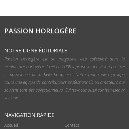
PASSION HORLOGÈRE
NOTRE LIGNE ÉDITORIALE
Passion Horlogère est un magazine web spécialisé dans la
bienfacture horlogère. Créé en 2009 il propose une vision positive
et passionnée de la belle horlogerie. Notre magazine regroupe
toute une équipe de contributeurs professionnels ou amateurs qui
souvent sont des collectionneurs. Suivez-nous aussi sur les réseaux
sociaux.
NAVIGATION RAPIDE
Accueil
Contact