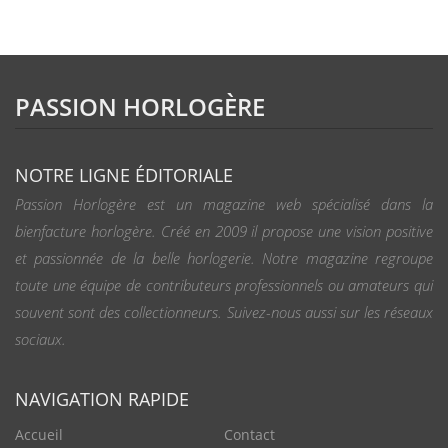
PASSION HORLOGÈRE
NOTRE LIGNE ÉDITORIALE
Passion Horlogère est un magazine web spécialisé dans la
bienfacture horlogère. Créé en 2009 il propose une vision positive
et passionnée de la belle horlogerie. Notre magazine regroupe
toute une équipe de contributeurs professionnels ou amateurs qui
souvent sont des collectionneurs. Suivez-nous aussi sur les réseaux
sociaux.
NAVIGATION RAPIDE
Accueil
Contact