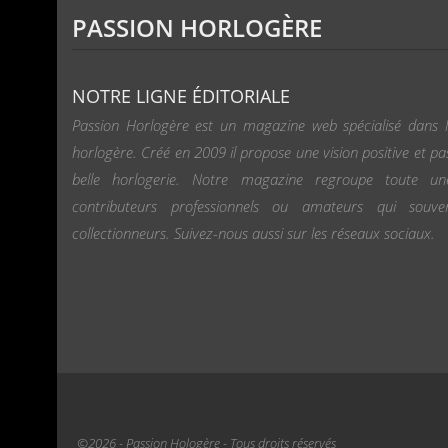
PASSION HORLOGÈRE
NOTRE LIGNE ÉDITORIALE
Passion Horlogère est un magazine web spécialisé dans l
horlogère. Créé en 2009 il propose une vision positive et pa
belle horlogerie. Notre magazine regroupe toute u
contributeurs professionnels ou amateurs qui souv
collectionneurs. Suivez-nous aussi sur les réseaux sociaux.
©2026 - Passion Hologère - Tous droits réservés