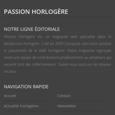
PASSION HORLOGÈRE
NOTRE LIGNE ÉDITORIALE
Passion Horlogère est un magazine web spécialisé dans la
bienfacture horlogère. Créé en 2009 il propose une vision positive
et passionnée de la belle horlogerie. Notre magazine regroupe
toute une équipe de contributeurs professionnels ou amateurs qui
souvent sont des collectionneurs. Suivez-nous aussi sur les réseaux
sociaux.
NAVIGATION RAPIDE
Accueil
Contact
Actualité horlogères
Newsletter