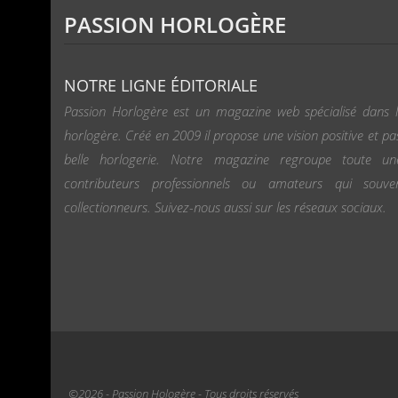
PASSION HORLOGÈRE
NOTRE LIGNE ÉDITORIALE
Passion Horlogère est un magazine web spécialisé dans l
horlogère. Créé en 2009 il propose une vision positive et pa
belle horlogerie. Notre magazine regroupe toute u
contributeurs professionnels ou amateurs qui souv
collectionneurs. Suivez-nous aussi sur les réseaux sociaux.
©2026 - Passion Hologère - Tous droits réservés