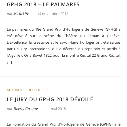
GPHG 2018 – LE PALMARES
par
Michel PV
14 novembre 2018
Le palmarès du 18e Grand Prix d’Horlogerie de Genève (GPHG) a
été dévoilé sur la scène du Théâtre du Léman à Genève.
L’excellence, la créativité et le savoir-faire horloger ont été salués
par un jury international qui a décerné dix-sept prix et attribué
l’Aiguille d’Or à Bovet 1822 pour la montre Récital 22 Grand Récital.
[…]
er
Le business des montres en 2025
ACTUALITÉS HORLOGÈRES
LE JURY DU GPHG 2018 DÉVOILÉ
par
Thierry Gasquez
1 mai 2018
La Fondation du Grand Prix d’Horlogerie de Genève (GPHG) a le