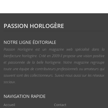
PASSION HORLOGÈRE
NOTRE LIGNE ÉDITORIALE
Passion Horlogère est un magazine web spécialisé dans la
bienfacture horlogère. Créé en 2009 il propose une vision positive
et passionnée de la belle horlogerie. Notre magazine regroupe
toute une équipe de contributeurs professionnels ou amateurs qui
souvent sont des collectionneurs. Suivez-nous aussi sur les réseaux
sociaux.
NAVIGATION RAPIDE
Accueil
Contact