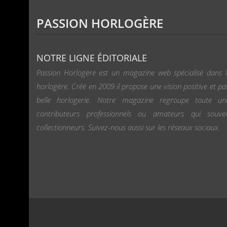
PASSION HORLOGÈRE
NOTRE LIGNE ÉDITORIALE
Passion Horlogère est un magazine web spécialisé dans l
horlogère. Créé en 2009 il propose une vision positive et pa
belle horlogerie. Notre magazine regroupe toute u
contributeurs professionnels ou amateurs qui souv
collectionneurs. Suivez-nous aussi sur les réseaux sociaux.