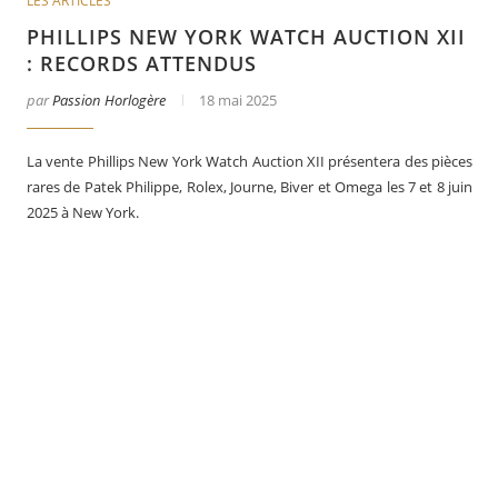
LES ARTICLES
PHILLIPS NEW YORK WATCH AUCTION XII
: RECORDS ATTENDUS
par
Passion Horlogère
18 mai 2025
La vente Phillips New York Watch Auction XII présentera des pièces
rares de Patek Philippe, Rolex, Journe, Biver et Omega les 7 et 8 juin
2025 à New York.
er
Le business des montres en 2025