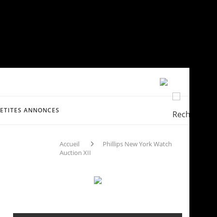
PETITES ANNONCES
Accueil
Phillips New York Watch
Auction XII