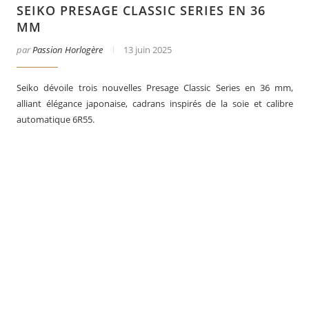
SEIKO PRESAGE CLASSIC SERIES EN 36
MM
par
Passion Horlogère
13 juin 2025
Seiko dévoile trois nouvelles Presage Classic Series en 36 mm,
alliant élégance japonaise, cadrans inspirés de la soie et calibre
automatique 6R55.
er
Le business des montres en 2025