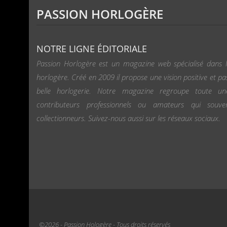
PASSION HORLOGÈRE
NOTRE LIGNE ÉDITORIALE
Passion Horlogère est un magazine web spécialisé dans l
horlogère. Créé en 2009 il propose une vision positive et pa
belle horlogerie. Notre magazine regroupe toute u
contributeurs professionnels ou amateurs qui souv
collectionneurs. Suivez-nous aussi sur les réseaux sociaux.
©2026 - Passion Hologère - Tous droits réservés