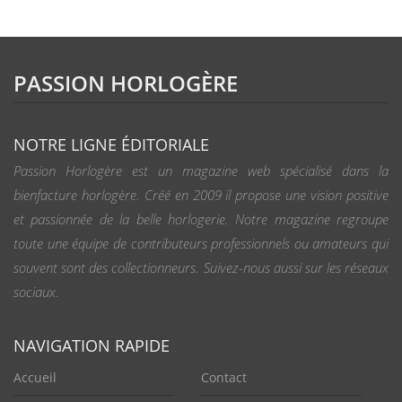
PASSION HORLOGÈRE
NOTRE LIGNE ÉDITORIALE
Passion Horlogère est un magazine web spécialisé dans la
bienfacture horlogère. Créé en 2009 il propose une vision positive
et passionnée de la belle horlogerie. Notre magazine regroupe
toute une équipe de contributeurs professionnels ou amateurs qui
souvent sont des collectionneurs. Suivez-nous aussi sur les réseaux
sociaux.
NAVIGATION RAPIDE
Accueil
Contact