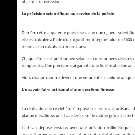
objet de transmission.
La précision scientifique au service de la poésie
Derrière cette apparente poésie se cache une rigueur scientifiq
elle est calculée à l’aide d’un algorithme intégrant plus de 1600
mondiale en calculs astronomiques.
Chaque étoile est positionnée selon ses coordonnées célestes 
temporelles. Une précision qui garantit une fidélité absolue au 
Ainsi, chaque montre devient une empreinte cosmique unique, u
Un savoir-faire artisanal d’une extrême finesse
La réalisation de ce ciel étoilé repose sur un travail artisana
plaque métallique, puis transférées sur le cadran grâce à la te
L’artisan dépose ensuite, avec une précision millimétrique,
apparaît progressivement, créant un subtil relief et une profond