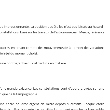
ue impressionnante. La position des étoiles n’est pas laissée au hasard :
 constellations, basé sur les travaux de l’astronome Jean Meeus, référence
exactes, en tenant compte des mouvements de la Terre et des variations
ciel réel du moment choisi.
ne photographie du ciel traduite en matière.
l d’une grande exigence. Les constellations sont d’abord gravées sur une
chnique de la tampographie.
 une encre poudrée argent en micro-dépôts successifs. Chaque étoile
eur visuelle saisissante. Le travail de laque vient parachever l’ensemble,