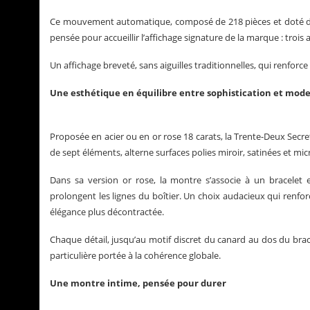
Ce mouvement automatique, composé de 218 pièces et doté d’u
pensée pour accueillir l’affichage signature de la marque : tro
Un affichage breveté, sans aiguilles traditionnelles, qui renforce 
Une esthétique en équilibre entre sophistication et mod
Proposée en acier ou en or rose 18 carats, la Trente-Deux Secret
de sept éléments, alterne surfaces polies miroir, satinées et micr
Dans sa version or rose, la montre s’associe à un bracelet e
prolongent les lignes du boîtier. Un choix audacieux qui renforc
élégance plus décontractée.
Chaque détail, jusqu’au motif discret du canard au dos du br
particulière portée à la cohérence globale.
Une montre intime, pensée pour durer