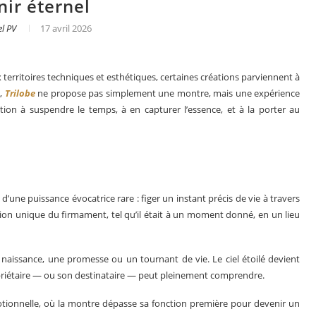
ir éternel
l PV
17 avril 2026
erritoires techniques et esthétiques, certaines créations parviennent à
t,
Trilobe
ne propose pas simplement une montre, mais une expérience
ion à suspendre le temps, à en capturer l’essence, et à la porter au
’une puissance évocatrice rare : figer un instant précis de vie à travers
tion unique du firmament, tel qu’il était à un moment donné, en un lieu
s en 2025
Les grandes complications
aissance, une promesse ou un tournant de vie. Le ciel étoilé devient
priétaire — ou son destinataire — peut pleinement comprendre.
otionnelle, où la montre dépasse sa fonction première pour devenir un