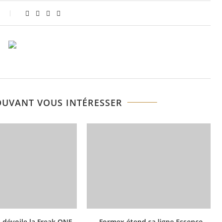
OUVANT VOUS INTÉRESSER
 dévoile la Freak ONE
Formex étend sa ligne Essence