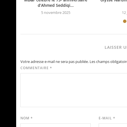
d’Ahmed Seddiqi...
5 novembre 2025
12 
LAISSER 
Votre adresse e-mail ne sera pas publiée.
Les champs obligatoir
COMMENTAIRE
*
NOM
*
E-MAIL
*