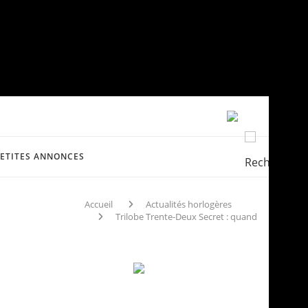
PETITES ANNONCES
Accueil
Actualités horlogères
Trilobe Trente-Deux Secret : quand