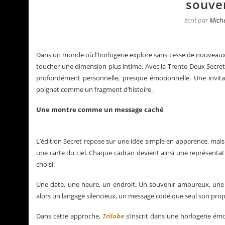
souven
écrit par
Miche
Dans un monde où l’horlogerie explore sans cesse de nouveaux t
toucher une dimension plus intime. Avec la Trente-Deux Secre
profondément personnelle, presque émotionnelle. Une invitat
poignet comme un fragment d’histoire.
Une montre comme un message caché
L’édition Secret repose sur une idée simple en apparence, mais d
une carte du ciel. Chaque cadran devient ainsi une représenta
La Santos de Cartier
Le business des montre
choisi.
Une date, une heure, un endroit. Un souvenir amoureux, une n
alors un langage silencieux, un message codé que seul son pro
Dans cette approche,
Trilobe
s’inscrit dans une horlogerie ém