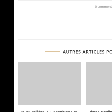
0 comment
AUTRES ARTICLES P
MB&F célèbre le 75ᵉ anniversaire
Ulysse Nardin