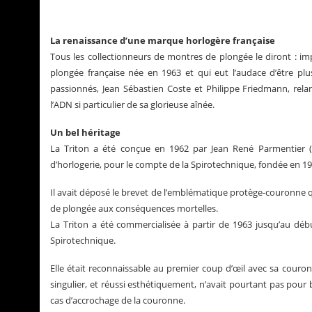
La renaissance d’une marque horlogère française
Tous les collectionneurs de montres de plongée le diront : im
plongée française née en 1963 et qui eut l’audace d’être pl
passionnés, Jean Sébastien Coste et Philippe Friedmann, rel
l’ADN si particulier de sa glorieuse aînée.
Un bel héritage
La Triton a été conçue en 1962 par Jean René Parmentier (19
d’horlogerie, pour le compte de la Spirotechnique, fondée en 
Il avait déposé le brevet de l’emblématique protège-couronne qu
de plongée aux conséquences mortelles.
a Santos de Cartier
Le business des montre
La Triton a été commercialisée à partir de 1963 jusqu’au déb
Spirotechnique.
Elle était reconnaissable au premier coup d’œil avec sa couron
singulier, et réussi esthétiquement, n’avait pourtant pas pour 
cas d’accrochage de la couronne.