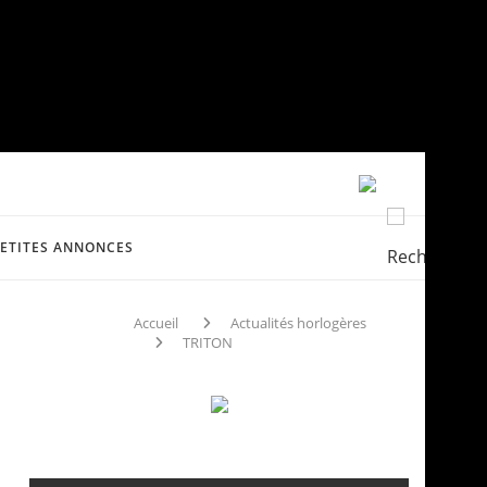
PETITES ANNONCES
Accueil
Actualités horlogères
TRITON