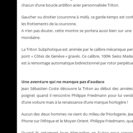
chacun d’une boucle ardillon acier personnalisée Triton.
Gaucher ou droitier (couronne à midi), ce garde-temps est confo
les frottements de la couronne.
A n’en pas douter, cette montre se portera aussi bien sur une
mondaine.
La Triton Subphotique est animée par le calibre mécanique per
pont « Côtes de Genève » gravés. Ce calibre, 100% Swiss Made,
est à remontage automatique bidirectionnel par rotor perpétue
Une aventure qui ne manque pas d’audace
Jean Sébastien Coste découvre la Triton au début des années 2
poignet quand il rencontre Philippe Friedmann pour lui vendr
d’une voiture mais à la renaissance d’une marque horlogère !
Aucun des deux hommes ne vient du milieu de l’Horlogerie. Jea
Phone sur l’Afrique et le Moyen Orient. Philippe Friedmann, quant
Quand ils entament leurs démarches en Suisse pour concevoi