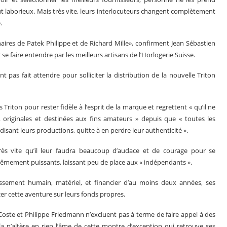
ut laborieux. Mais très vite, leurs interlocuteurs changent complètement
.
aires de Patek Philippe et de Richard Mille», confirment Jean Sébastien
r se faire entendre par les meilleurs artisans de l’Horlogerie Suisse.
t pas fait attendre pour solliciter la distribution de la nouvelle Triton
riton pour rester fidèle à l’esprit de la marque et regrettent « qu’il ne
 originales et destinées aux fins amateurs » depuis que « toutes les
sant leurs productions, quitte à en perdre leur authenticité ».
ès vite qu’il leur faudra beaucoup d’audace et de courage pour se
êmement puissants, laissant peu de place aux « indépendants ».
tissement humain, matériel, et financier d’au moins deux années, ses
r cette aventure sur leurs fonds propres.
 Coste et Philippe Friedmann n’excluent pas à terme de faire appel à des
la n’altère en rien l’âme de cette montre d’exception qui retrouve ses