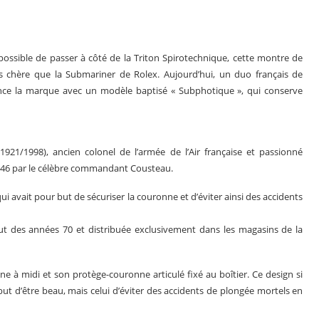
possible de passer à côté de la Triton Spirotechnique, cette montre de
us chère que la Submariner de Rolex. Aujourd’hui, un duo français de
ance la marque avec un modèle baptisé « Subphotique », qui conserve
21/1998), ancien colonel de l’armée de l’Air française et passionné
1946 par le célèbre commandant Cousteau.
i avait pour but de sécuriser la couronne et d’éviter ainsi des accidents
s en 2025
Les grandes complications
ut des années 70 et distribuée exclusivement dans les magasins de la
ne à midi et son protège-couronne articulé fixé au boîtier. Ce design si
but d’être beau, mais celui d’éviter des accidents de plongée mortels en