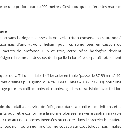
orter une profondeur de 200 mètres. C’est pourquoi différentes marines
ique
s artisans horlogers suisses, la nouvelle Triton conserve sa couronne à
 désormais d’une valve à hélium pour les remontées en caisson de
mètres de profondeur. A ce titre, cette pièce horlogère devient
igner la zone au-dessous de laquelle la lumière disparaît totalement
s de la Triton initiale : boîtier acier en table (passé de 37-39 mm à 40-
 des dizaines plus grand que celui des unités – 10 / 20 / 30) pour une
ge pour les chiffres pairs et impairs, aiguilles ultra-lisibles avec finition
 du détail au service de l’élégance, dans la qualité des finitions et le
 dents pour être conforme à la norme plongée) en verre saphir inrayable
Triton aux deux ancres inversées ou encore, dans le bracelet bi-matière
outchouc noir, ou en gomme techno cousue sur caoutchouc noir, finalisé