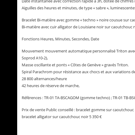
Date instantanée avec correction rapide à 3h, dotée de chiffres 
Aiguilles des heures et minutes, de type « sabre », luminescen
Bracelet Bi-matière avec gomme « techno » noire cousue sur c
Bi-matière avec cuir alligator de Louisiane noir sur caoutchouc 
Fonctions Heures, Minutes, Secondes, Date
Mouvement mouvement automatique personnalisé Triton avec r
Soprod A10-2),
Masse oscillante et ponts « Côtes de Genève » gravés Triton.
Spiral Parachrom pour résistance aux chocs et aux variations 
28 800 alternances/heure
42 heures de réserve de marche,
Références : TR-01 TA-BSCAGOM (gomme techno) ; TR-01 TB-BSCA
Prix de vente Public conseillé : bracelet gomme sur caoutchouc 
bracelet alligator sur caoutchouc noir 5 350 €