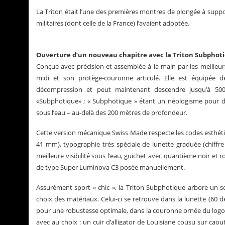
La Triton était l’une des premières montres de plongée à supp
militaires (dont celle de la France) l’avaient adoptée.
Ouverture d’un nouveau chapitre avec la Triton Subphot
Conçue avec précision et assemblée à la main par les meilleur
midi et son protège-couronne articulé. Elle est équipée
décompression et peut maintenant descendre jusqu’à 500 
«Subphotique» ; « Subphotique » étant un néologisme pour dés
sous l’eau – au-delà des 200 mètres de profondeur.
Cette version mécanique Swiss Made respecte les codes esthétique
41 mm), typographie très spéciale de lunette graduée (chiffre
meilleure visibilité sous l’eau, guichet avec quantième noir et rou
de type Super Luminova C3 posée manuellement.
Assurément sport « chic », la Triton Subphotique arbore un soin
choix des matériaux. Celui-ci se retrouve dans la lunette (60
pour une robustesse optimale, dans la couronne ornée du logo 
avec au choix : un cuir d’alligator de Louisiane cousu sur ca