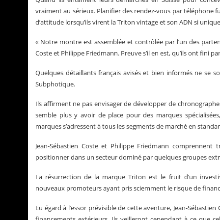
vraiment au sérieux. Planifier des rendez-vous par téléphone f
d’attitude lorsqu’ils virent la Triton vintage et son ADN si unique
« Notre montre est assemblée et contrôlée par l’un des parten
Coste et Philippe Friedmann. Preuve s’il en est, qu’ils ont fini pa
Quelques détaillants français avisés et bien informés ne se son
Subphotique.
Ils affirment ne pas envisager de développer de chronographes T
semble plus y avoir de place pour des marques spécialisées,
marques s’adressent à tous les segments de marché en standardi
Jean-Sébastien Coste et Philippe Friedmann comprennent tr
positionner dans un secteur dominé par quelques groupes extr
La résurrection de la marque Triton est le fruit d’un inves
nouveaux promoteurs ayant pris sciemment le risque de finance
Eu égard à l’essor prévisible de cette aventure, Jean-Sébastien
financements extérieurs. Ils veilleront cependant à ce que ce