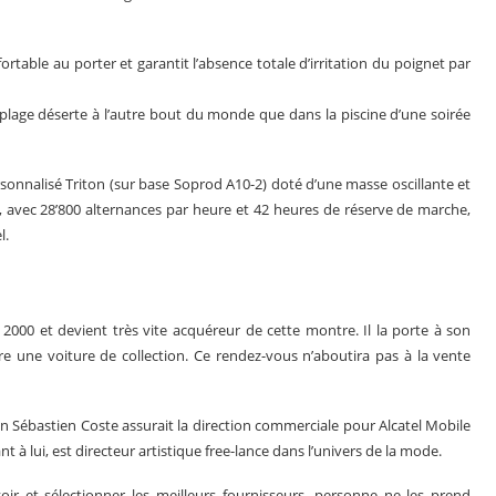
rtable au porter et garantit l’absence totale d’irritation du poignet par
 plage déserte à l’autre bout du monde que dans la piscine d’une soirée
sonnalisé Triton (sur base Soprod A10-2) doté d’une masse oscillante et
 avec 28’800 alternances par heure et 42 heures de réserve de marche,
l.
000 et devient très vite acquéreur de cette montre. Il la porte à son
e une voiture de collection. Ce rendez-vous n’aboutira pas à la vente
n Sébastien Coste assurait la direction commerciale pour Alcatel Mobile
 à lui, est directeur artistique free-lance dans l’univers de la mode.
r et sélectionner les meilleurs fournisseurs, personne ne les prend