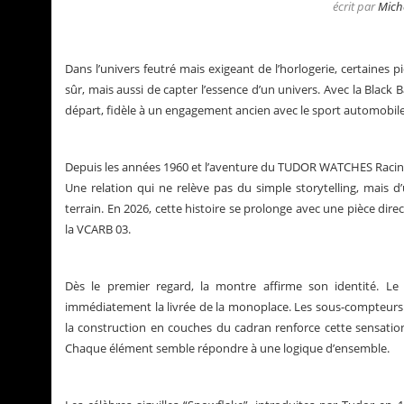
écrit par
Mich
Dans l’univers feutré mais exigeant de l’horlogerie, certaines 
sûr, mais aussi de capter l’essence d’un univers. Avec la Blac
départ, fidèle à un engagement ancien avec le sport automobile
Depuis les années 1960 et l’aventure du TUDOR WATCHES Racing 
Une relation qui ne relève pas du simple storytelling, mais d
terrain. En 2026, cette histoire se prolonge avec une pièce dir
la VCARB 03.
Dès le premier regard, la montre affirme son identité. L
ry Pons
La Santos de Cartier
immédiatement la livrée de la monoplace. Les sous-compteurs 
la construction en couches du cadran renforce cette sensation
Chaque élément semble répondre à une logique d’ensemble.