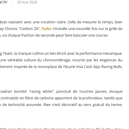
el PV
29 mai 2026
pièces naissent avec une vocation claire. Celle de mesurer le temps, bien
k Bay Chrono “Carbon 26”,
Tudor
s’installe une nouvelle fois sur la grille de
, où chaque fraction de seconde peut faire basculer une course.
Team, la marque cultive un lien étroit avec la performance mécanique.
’une véritable culture du chronométrage, nourrie par les exigences du
ectement inspirée de la monoplace de l’écurie Visa Cash App Racing Bulls,
e cadran bombé “racing white”, ponctué de touches jaunes, évoque
Le business des montres en 2025
contrastés en fibre de carbone apportent de la profondeur, tandis que
 de technicité assumée. Rien n’est décoratif au sens gratuit du terme.