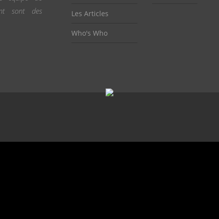
ent sont des
Les Articles
Who's Who