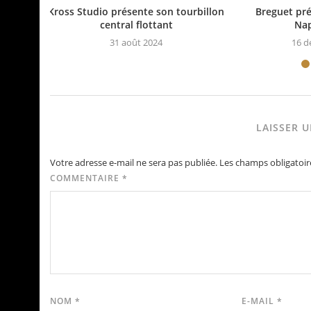
Kross Studio présente son tourbillon
Breguet pré
central flottant
Nap
31 août 2024
16 d
LAISSER 
Votre adresse e-mail ne sera pas publiée.
Les champs obligatoir
COMMENTAIRE
*
NOM
*
E-MAIL
*