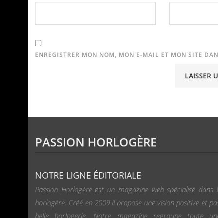
ENREGISTRER MON NOM, MON E-MAIL ET MON SITE DA
PASSION HORLOGÈRE
NOTRE LIGNE ÉDITORIALE
Passion Horlogère est un magazine web spécialisé dans l
horlogère. Créé en 2009 il propose une vision positive et pa
belle horlogerie. Notre magazine regroupe toute u