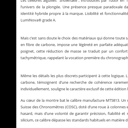
Les célèbres aiguilles “Snowflake”, introduites par Tudor en 1
l’univers de la plongée. Une présence presque paradoxale d
identité hybride propre à la marque. Lisibilité et fonctionnali
LumiNova® grade A.
Mais c’est sans doute le choix des matériaux qui donne toute s
en fibre de carbone, impose une légèreté en parfaite adéquat
poignet, cette réduction de masse se traduit par un confort 
tachymétrique, rappelant la vocation première du chronographe 
Même les détails les plus discrets participent à cette logique. 
carbone, témoignent d’une recherche de cohérence rarement
individuellement, souligne le caractère exclusif de cette édition
Au cœur de la montre bat le calibre manufacture MT5813. Un 
Suisse des Chronomètres (COSC), doté d’une roue à colonnes et
hasard, mais d’une volonté de garantir précision, fiabilité e
silicium, ce calibre dépasse les standards habituels en matière