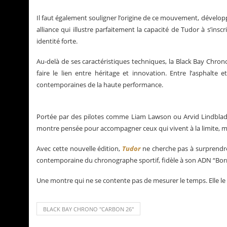
Il faut également souligner l’origine de ce mouvement, développé
alliance qui illustre parfaitement la capacité de Tudor à s’i
identité forte.
Au-delà de ses caractéristiques techniques, la Black Bay Chro
faire le lien entre héritage et innovation. Entre l’asphalte
contemporaines de la haute performance.
Portée par des pilotes comme Liam Lawson ou Arvid Lindblad, el
montre pensée pour accompagner ceux qui vivent à la limite, ma
Avec cette nouvelle édition,
Tudor
ne cherche pas à surprendre 
contemporaine du chronographe sportif, fidèle à son ADN “Bor
Une montre qui ne se contente pas de mesurer le temps. Elle le
BLACK BAY CHRONO "CARBON 26"