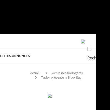
PETITES ANNONCES
Accueil
Actualités horlogères
Tudor présente la Black Bay