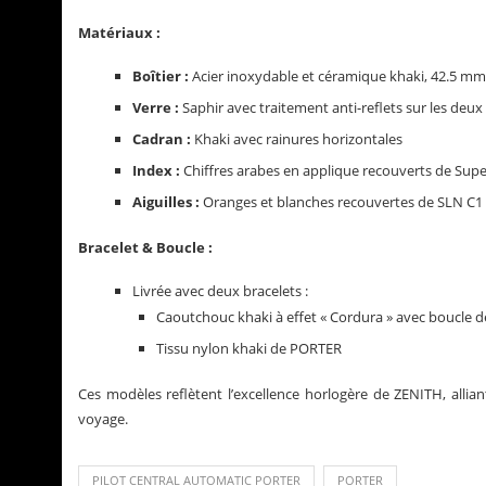
Matériaux :
Boîtier :
Acier inoxydable et céramique khaki, 42.5 mm
Verre :
Saphir avec traitement anti-reflets sur les deux
Cadran :
Khaki avec rainures horizontales
Index :
Chiffres arabes en applique recouverts de Su
Aiguilles :
Oranges et blanches recouvertes de SLN C1
Bracelet & Boucle :
Livrée avec deux bracelets :
Caoutchouc khaki à effet « Cordura » avec boucle d
Tissu nylon khaki de PORTER
Ces modèles reflètent l’excellence horlogère de ZENITH, allia
voyage.
PILOT CENTRAL AUTOMATIC PORTER
PORTER