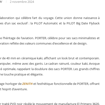
PV
2 novembre 2024
aboration qui célèbre l’art du voyage. Cette union donne naissance à
d’un sac exclusif : la PILOT Automatic et la PILOT Big Date Flyback
l’héritage de l’aviation. PORTER, célèbre pour ses sacs minimalistes et
oration reflète des valeurs communes d’excellence et de design.
r de 40 mm en céramique kaki, affichant un look brut et contemporain.
nipuler, même avec des gants. Le cadran rainuré, couleur kaki, évoque
ilité optimale, rappelant la doublure des sacs PORTER. Les grands chiffres
ne touche pratique et élégante.
s en 2025
Les grandes complications
itage horloger de
ZENITH
et l’esthétique fonctionnelle de PORTER, offrant
 l’esprit d’aventure.
ier traité PVD noir révèle le mouvement de manufacture El Primero 3620,