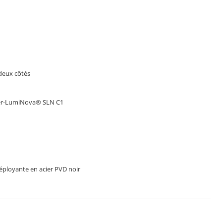
deux côtés
per-LumiNova® SLN C1
éployante en acier PVD noir