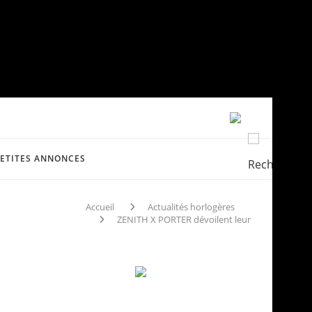
PETITES ANNONCES
Accueil
Actualités horlogères
ZENITH X PORTER dévoilent leur