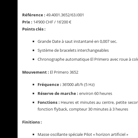
Référence :
49.4001.3652/63.I001
Prix :
14’900 CHF / 16’200 €
Points clés :
Grande Date à saut instantané en 0,007 sec.
Système de bracelets interchangeables
Chronographe automatique El Primero avec roue à colo
Mouvement :
El Primero 3652
Fréquence :
36’000 alt/h (5 Hz)
Réserve de marche :
environ 60 heures
Fonctions :
Heures et minutes au centre, petite seco
fonction flyback, compteur 30 minutes à 3 heures
Finitions :
Masse oscillante spéciale Pilot « horizon artificiel »