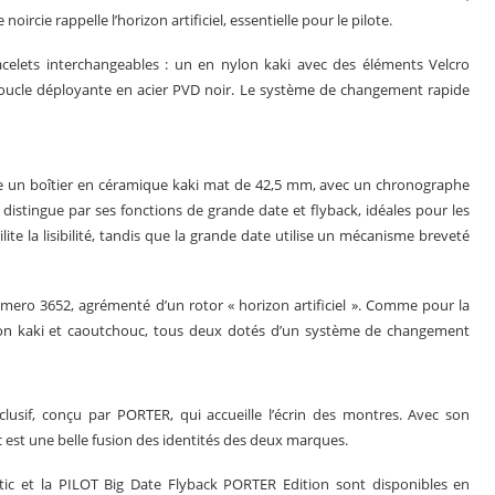
ircie rappelle l’horizon artificiel, essentielle pour le pilote.
celets interchangeables : un en nylon kaki avec des éléments Velcro
boucle déployante en acier PVD noir. Le système de changement rapide
re un boîtier en céramique kaki mat de 42,5 mm, avec un chronographe
istingue par ses fonctions de grande date et flyback, idéales pour les
ilite la lisibilité, tandis que la grande date utilise un mécanisme breveté
imero 3652, agrémenté d’un rotor « horizon artificiel ». Comme pour la
lon kaki et caoutchouc, tous deux dotés d’un système de changement
usif, conçu par PORTER, qui accueille l’écrin des montres. Avec son
sac est une belle fusion des identités des deux marques.
ic et la PILOT Big Date Flyback PORTER Edition sont disponibles en