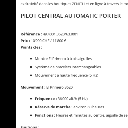
exclusivité dans les boutiques ZENITH et en ligne à travers le m
PILOT CENTRAL AUTOMATIC PORTER
Référence :
49.4001.3620/63.I001
Prix :
10’900 CHF / 11’800 €
Points clés :
Montre El Primero à trois aiguilles
Système de bracelets interchangeables
Mouvement à haute fréquence (5 Hz)
Mouvement :
El Primero 3620
Fréquence :
36’000 alt/h (5 Hz)
Réserve de marche :
environ 60 heures
Fonctions :
Heures et minutes au centre, aiguille de s
Finitions :