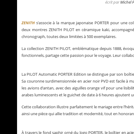
écrit par
Michel 
ZENITH
s’associe à la marque japonaise PORTER pour une coll
deux montres ZENITH PILOT en céramique kaki, accompagnées 
chronograph, toutes deux limitées à 500 exemplaires.
La collection ZENITH PILOT, emblématique depuis 1888, évoque 
fonctionnels, partage cette passion pour le voyage. Leur collab
La PILOT Automatic PORTER Edition se distingue par son boîtie
Sa couronne surdimensionnée en acier noir PVD est facile à ma
les avions d’antan, avec des aiguilles orange vif pour une lisib
arabes luminescents et le guichet de date à 6 heures ajoutent u
La Santos de Cartier
Le business des montre
Cette collaboration illustre parfaitement le mariage entre l’hér
ainsi une pièce qui allie tradition et modernité, tout en honorant
À travers le fond saphir orné du logo PORTER, le boîtier en ac