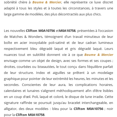
sobriété chère à
Baume & Mercier
, elle représente ce luxe discret
adapté à tous les styles et à toutes les circonstances, à travers une
large gamme de modèles, des plus décontractés aux plus chics.
Les nouvelles
Clifton M0A10756
et
M0A10758
, présentées à l’occasion
de Watches & Wonders, témoignent d’un travail minutieux de leur
boîte en acier inoxydable poli-satiné et de leur cadran lumineux
respectivement bleu dégradé laqué et gris dégradé laqué. Leurs
nuances tout en subtilité donnent vie à ce que
Baume & Mercier
envisage comme un objet de design, avec ses formes et ses coupes ;
droites, courbées ou biseautées, le tout conçu dans l’équilibre parfait
de leur structure. Index et aiguilles se prêtent à un modelage
graphique pour pointer de leur extrémité les heures, les minutes et les
secondes. Conscientes de leur aura, les complications horaires,
calendaires et lunaires s’alignent méthodiquement afin d’être lisibles
en un coup d’œil. Poli, laqué et coloré, le disque de lune irradie. Cette
signature raffinée se poursuit jusqu’au bracelet interchangeable, en
alligator, des deux modèles : bleu pour la
Clifton M0A10756
; noir
pour la
Clifton M0A10758
.