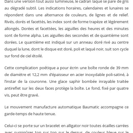
Dans une version tout aussi lumineuse, le cadran laqué se pare de gris
au dégradé subtil. Les indications horaires, calendaires et lunaires se
répondent dans une alternance de couleurs, de lignes et de relief.
Rivés, dorés et facettés, les index sont de forme trapèze et légèrement
allongés. Dorées et facettées, les aiguilles des heures et des minutes
sont de forme alpha. Les aiguilles des secondes et de quantième sont
dorées. Le quantième est indiqué sur un anneau doré rivé au centre
duquel la lune, dont le disque est doré, poli et laqué noir, suit son cycle
sur fond de ciel étoilé.
Cette complication poétique a pour écrin une boîte ronde de 39 mm
de diamètre et 12,2 mm d’épaisseur en acier inoxydable poli-satiné, à
l’instar de la couronne. Une glace saphir bombée inrayable traitée
antireflet sur les deux faces protège la boîte. Le fond, fixé par quatre
vis, peut être gravé.
Le mouvement manufacture automatique Baumatic accompagne ce
garde-temps de haute tenue.
Celui-ci se porte sur un bracelet en alligator noir toutes écailles carrées
avec surpiqûres ton sur ton sur le dessus, de couleur bleue sur le