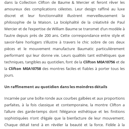
dans la Collection Clifton de Baume & Mercier et feront rêver les
amoureux des complications célestes. Leur design raffiné au luxe
discret et leur fonctionnalité illustrent merveilleusement la
philosophie de la Maison. La bicéphalité de la créativité de Paul
Mercier et de l’expertise de William Baume se transmet d’un modèle à
l’autre depuis près de 200 ans. Cette correspondance entre style et
savoir-faire horlogers s’illustre à travers le chic sobre de ces deux
pièces et le mouvement manufacture Baumatic particulièrement
performant qui leur donne vie. Leurs qualités tant esthétiques que
techniques, tangibles au quotidien, font de la
Clifton M0A10756
et de
la
Clifton M0A1075
8
des montres faciles et fiables à porter tous les
jours.
Un raffinement au quotidien dans les moindres détails
Incarnée par une boîte ronde aux courbes galbées et aux proportions
parfaites, à la fois classique et contemporaine, la montre Clifton a
l’allure des garde-temps dont l’élégance esthétique et les finitions
sophistiquées n’ont d’égale que la bienfacture de leur mouvement.
Chaque détail tend à en révéler la beauté et la force. Fidèle à la