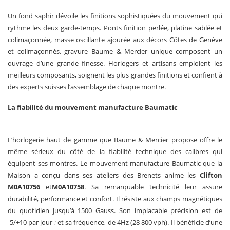
Un fond saphir dévoile les finitions sophistiquées du mouvement qui
rythme les deux garde-temps. Ponts finition perlée, platine sablée et
colimaçonnée, masse oscillante ajourée aux décors Côtes de Genève
et colimaçonnés, gravure Baume & Mercier unique composent un
ouvrage d’une grande finesse. Horlogers et artisans emploient les
meilleurs composants, soignent les plus grandes finitions et confient à
des experts suisses l’assemblage de chaque montre.
La fiabilité du mouvement manufacture Baumatic
L’horlogerie haut de gamme que Baume & Mercier propose offre le
même sérieux du côté de la fiabilité technique des calibres qui
équipent ses montres. Le mouvement manufacture Baumatic que la
Maison a conçu dans ses ateliers des Brenets anime les
Clifton
M0A10756
et
M0A10758
. Sa remarquable technicité leur assure
durabilité, performance et confort. Il résiste aux champs magnétiques
du quotidien jusqu’à 1500 Gauss. Son implacable précision est de
-5/+10 par jour ; et sa fréquence, de 4Hz (28 800 vph). Il bénéficie d’une