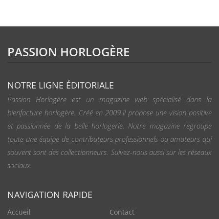
PASSION HORLOGÈRE
NOTRE LIGNE ÉDITORIALE
Passion Horlogère est un magazine web spécialisé dans la
bienfacture horlogère. Créé en 2009 il propose une vision positive
et passionnée de la belle horlogerie. Notre magazine regroupe
toute une équipe de contributeurs professionnels ou amateurs qui
souvent sont des collectionneurs. Suivez-nous aussi sur les réseaux
sociaux.
NAVIGATION RAPIDE
Accueil
Contact