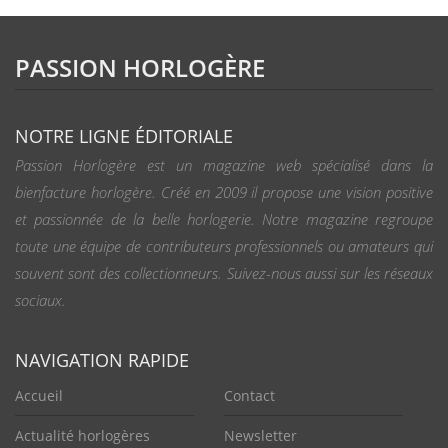
PASSION HORLOGÈRE
NOTRE LIGNE ÉDITORIALE
Passion Horlogère est un magazine web spécialisé dans la
bienfacture horlogère. Créé en 2009 il propose une vision positive
et passionnée de la belle horlogerie. Notre magazine regroupe
toute une équipe de contributeurs professionnels ou amateurs qui
souvent sont des collectionneurs. Suivez-nous aussi sur les réseaux
sociaux.
NAVIGATION RAPIDE
Accueil
Contact
Actualité horlogères
Newsletter