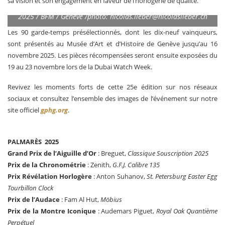
sa vision et son engagement en faveur de l’horlogerie de qualité.
GPHG / grand prix de l’horlogerie de Genève / 16 novembre
2025 / BFM / Genève /photo:
nicolas.lieber@nicolaslieber.ch
Les 90 garde-temps présélectionnés, dont les dix-neuf vainqueurs,
sont présentés au Musée d’Art et d’Histoire de Genève jusqu’au 16
novembre 2025. Les pièces récompensées seront ensuite exposées du
19 au 23 novembre lors de la Dubai Watch Week.
Revivez les moments forts de cette 25e édition sur nos réseaux
sociaux et consultez l’ensemble des images de l’événement sur notre
site officiel
gphg.org
.
PALMARÈS 2025
Grand Prix de l’Aiguille d’Or
: Breguet,
Classique Souscription 2025
Prix de la Chronométrie
: Zenith,
G.F.J. Calibre 135
Prix Révélation Horlogère
: Anton Suhanov,
St. Petersburg Easter Egg
Tourbillon Clock
Prix de l’Audace
: Fam Al Hut,
Möbius
Prix de la Montre Iconique
: Audemars Piguet,
Royal Oak Quantième
Perpétuel