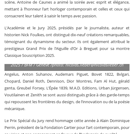
scène, Antoine de Caunes a animé la soirée avec esprit et élégance,
mettant à l’honneur l’art horloger contemporain et celles et ceux qui
consacrent leur talent à saisir le temps avec passion.
L’Académie et le Jury 2025, présidés par le journaliste, auteur et
historien Nick Foulkes, ont distingué dix-neuf créations remarquables,
témoignant du dynamisme du secteur. Ils ont également attribué le
prestigieux Grand Prix de l’Aiguille d’Or à Breguet pour sa montre
Classique Souscription 2025.
GPHG / grand prix de l’horlogerie de Genève / 16 novembre
2025 / BFM / Genève /photo:
nicolas.lieber@nicolaslieber.ch
Angelus, Anton Suhanov, Audemars Piguet, Bovet 1822, Bvlgari,
Chopard, Daniel Roth, Dennison, Dior Montres, Fam Al Hut, gérald
genta, Greubel Forsey, L’Épée 1839, M.A.D. Editions, Urban Jürgensen,
Voutilainen et Zenith se sont aussi distingués grâce à des garde-temps
qui repoussent les frontières du design, de l’innovation ou de la poésie
mécanique.
Le Prix Spécial du Jury rend hommage cette année à Alain Dominique
Perrin, président de la Fondation Cartier pour l’art contemporain, pour