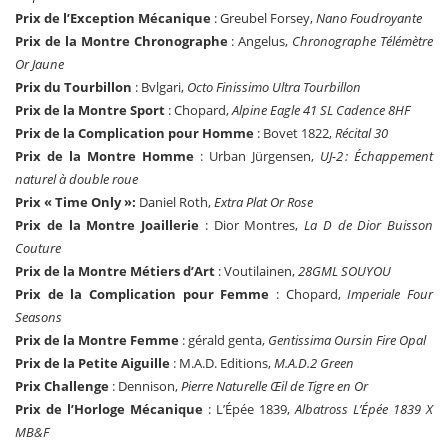
Prix de l’Exception Mécanique
: Greubel Forsey,
Nano Foudroyante
Prix de la Montre Chronographe
: Angelus,
Chronographe Télémètre
Or Jaune
Prix du Tourbillon
: Bvlgari,
Octo Finissimo Ultra Tourbillon
Prix de la Montre Sport
: Chopard,
Alpine Eagle 41 SL Cadence 8HF
Prix de la Complication pour Homme
: Bovet 1822,
Récital 30
Prix de la Montre Homme
: Urban Jürgensen,
UJ-2 : Échappement
naturel à double roue
Prix « Time Only »:
Daniel Roth,
Extra Plat Or Rose
Prix de la Montre Joaillerie
: Dior Montres,
La D de Dior Buisson
Couture
Prix de la Montre Métiers d’Art
: Voutilainen,
28GML SOUYOU
Prix de la Complication pour Femme
: Chopard,
Imperiale Four
Seasons
Prix de la Montre Femme
: gérald genta,
Gentissima Oursin Fire Opal
Prix de la Petite Aiguille
: M.A.D. Editions,
M.A.D.2 Green
Prix Challenge
: Dennison,
Pierre Naturelle Œil de Tigre en Or
Prix de l’Horloge Mécanique
: L’Épée 1839,
Albatross L’Épée 1839 X
MB&F