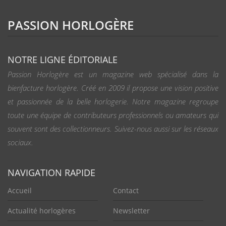
PASSION HORLOGÈRE
NOTRE LIGNE ÉDITORIALE
Passion Horlogère est un magazine web spécialisé dans la
bienfacture horlogère. Créé en 2009 il propose une vision positive
et passionnée de la belle horlogerie. Notre magazine regroupe
toute une équipe de contributeurs professionnels ou amateurs qui
souvent sont des collectionneurs. Suivez-nous aussi sur les réseaux
sociaux.
NAVIGATION RAPIDE
Accueil
Contact
Actualité horlogères
Newsletter