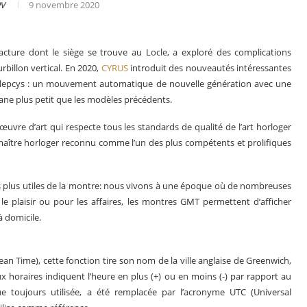
PV
9 novembre 2020
ture dont le siège se trouve au Locle, a exploré des complications
urbillon vertical. En 2020,
CYRUS
introduit des nouveautés intéressantes
n Klepcys : un mouvement automatique de nouvelle génération avec une
tane plus petit que les modèles précédents.
re d’art qui respecte tous les standards de qualité de l’art horloger
, maître horloger reconnu comme l’un des plus compétents et prolifiques
les plus utiles de la montre: nous vivons à une époque où de nombreuses
 plaisir ou pour les affaires, les montres GMT permettent d’afficher
à domicile.
s en 2025
Les grandes complications
n Time), cette fonction tire son nom de la ville anglaise de Greenwich,
aux horaires indiquent l’heure en plus (+) ou en moins (-) par rapport au
e toujours utilisée, a été remplacée par l’acronyme UTC (Universal