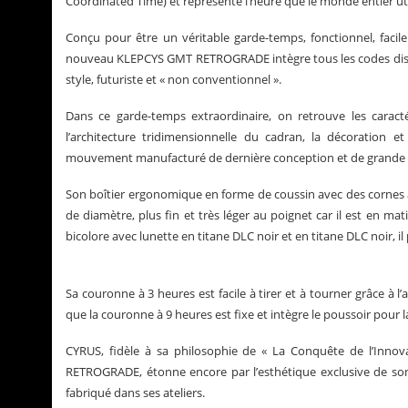
Coordinated Time) et représente l’heure que le monde entier ut
Conçu pour être un véritable garde-temps, fonctionnel, facil
nouveau KLEPCYS GMT RETROGRADE intègre tous les codes distin
style, futuriste et « non conventionnel ».
Dans ce garde-temps extraordinaire, on retrouve les caracté
l’architecture tridimensionnelle du cadran, la décoration et
mouvement manufacturé de dernière conception et de grande fi
Son boîtier ergonomique en forme de coussin avec des cornes a
de diamètre, plus fin et très léger au poignet car il est en mat
bicolore avec lunette en titane DLC noir et en titane DLC noir, i
Sa couronne à 3 heures est facile à tirer et à tourner grâce à 
que la couronne à 9 heures est fixe et intègre le poussoir pour l
CYRUS, fidèle à sa philosophie de « La Conquête de l’Innova
RETROGRADE, étonne encore par l’esthétique exclusive de s
fabriqué dans ses ateliers.