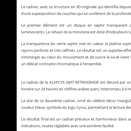
Le cadran, avec sa structure en 3D originale qui identifie depui
d’une superposition de couches qui lui confèrent de la profonde
Le premier élément est un disque en saphir transparent ant
luminescents. Le rehaut de la minuterie est doté d’indicateurs l
La transparence du verre saphir met en valeur la platine sup
rayons perforés et très raffinés. Le résultat est un superbe effe
s’immerger au cœur du mouvement et de suivre le va-et-vient 
un délicat contraste chromatique à l’ensemble.
Le cadran de la KLEPCYS GMT RETROGRADE est décoré par un c
horaire sur 24 heures en chiffres arabes pairs, interrompu à 6 h
La star de ce deuxième cadran, orné du célèbre décor triangulai
couleur bleue, symbole du logo Cyrus, permettant la lecture de
Le résultat final est un cadran précieux et harmonieux dans s
indications, toutes réglables avec une extrême facilité.