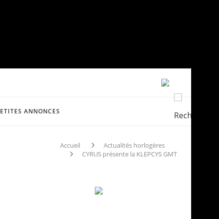
PETITES ANNONCES
Accueil
Actualités horlogères
CYRUS présente la KLEPCYS GMT