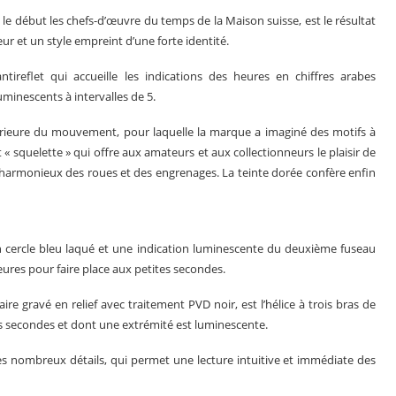
s le début les chefs-d’œuvre du temps de la Maison suisse, est le résultat
ur et un style empreint d’une forte identité.
ireflet qui accueille les indications des heures en chiffres arabes
uminescents à intervalles de 5.
érieure du mouvement, pour laquelle la marque a imaginé des motifs à
t « squelette » qui offre aux amateurs et aux collectionneurs le plaisir de
harmonieux des roues et des engrenages. La teinte dorée confère enfin
ercle bleu laqué et une indication luminescente du deuxième fuseau
eures pour faire place aux petites secondes.
re gravé en relief avec traitement PVD noir, est l’hélice à trois bras de
s secondes et dont une extrémité est luminescente.
es nombreux détails, qui permet une lecture intuitive et immédiate des