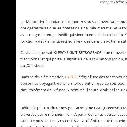
écrit par
Michel 
La Maison indépendante de montres suisses avec sa manufac
horlogères telles que les phases de lune, l’alarme/réveil et le to
avec un garde-temps inédit qui viendra enrichir la collectio
fonction « deuxième fuseau horaire » logé dans un boîtier en ti
C’est ainsi que naît KLEPCYS GMT RETROGRADE, une nouvelle œuv
traditionnel et qui porte la signature de Jean-François Mojon
du XXIe siècle.
Dans sa dernière création,
CYRUS
intègre l’une des fonctions 
personnes voyagent dans le monde entier, que ce soit pour le
simultanément deux fuseaux horaires : l’heure locale et l’heure 
a Santos de Cartier
Le business des montre
Définie la plupart du temps par l’acronyme GMT (Greenwich Mea
traversée par le méridien « 0 ». A partir de là, les autres fuse
GMT. Depuis le 1er janvier 1972, la définition GMT, quoiqu