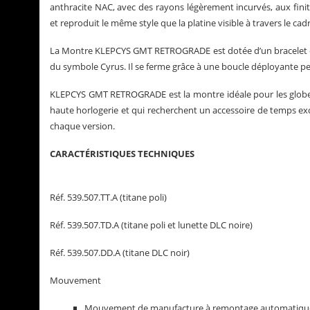
anthracite NAC, avec des rayons légèrement incurvés, aux finit
et reproduit le même style que la platine visible à travers le cad
La Montre KLEPCYS GMT RETROGRADE est dotée d’un bracelet en 
du symbole Cyrus. Il se ferme grâce à une boucle déployante pe
KLEPCYS GMT RETROGRADE est la montre idéale pour les globe-
haute horlogerie et qui recherchent un accessoire de temps exc
chaque version.
CARACTÉRISTIQUES TECHNIQUES
Réf. 539.507.TT.A (titane poli)
Réf. 539.507.TD.A (titane poli et lunette DLC noire)
Réf. 539.507.DD.A (titane DLC noir)
Mouvement
Mouvement de manufacture à remontage automatique,