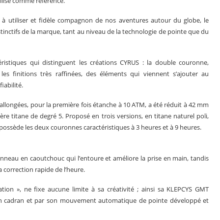
ilise comme référence.
e à utiliser et fidèle compagnon de nos aventures autour du globe, le
ctifs de la marque, tant au niveau de la technologie de pointe que du
ristiques qui distinguent les créations CYRUS : la double couronne,
 les finitions très raffinées, des éléments qui viennent s’ajouter au
abilité.
llongées, pour la première fois étanche à 10 ATM, a été réduit à 42 mm
ière titane de degré 5. Proposé en trois versions, en titane naturel poli,
l possède les deux couronnes caractéristiques à 3 heures et à 9 heures.
l’anneau en caoutchouc qui l’entoure et améliore la prise en main, tandis
a correction rapide de l’heure.
tion », ne fixe aucune limite à sa créativité ; ainsi sa KLEPCYS GMT
on cadran et par son mouvement automatique de pointe développé et