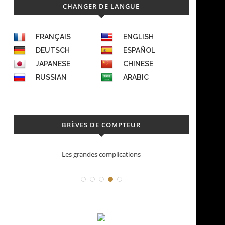
CHANGER DE LANGUE
FRANÇAIS
ENGLISH
DEUTSCH
ESPAÑOL
JAPANESE
CHINESE
RUSSIAN
ARABIC
BRÈVES DE COMPTEUR
es grandes complications
Déconstruction Parmig