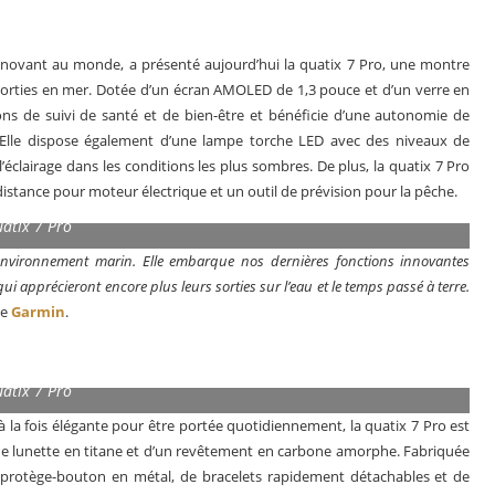
innovant au monde, a présenté aujourd’hui la quatix 7 Pro, une montre
orties en mer. Dotée d’un écran AMOLED de 1,3 pouce et d’un verre en
tions de suivi de santé et de bien-être et bénéficie d’une autonomie de
 Elle dispose également d’une lampe torche LED avec des niveaux de
éclairage dans les conditions les plus sombres. De plus, la quatix 7 Pro
stance pour moteur électrique et un outil de prévision pour la pêche.
atix 7 Pro
l’environnement marin. Elle embarque nos dernières fonctions innovantes
ui apprécieront encore plus leurs sorties sur l’eau et le temps passé à terre.
de
Garmin
.
Le business des montres en 2025
L
atix 7 Pro
à la fois élégante pour être portée quotidiennement, la quatix 7 Pro est
’une lunette en titane et d’un revêtement en carbone amorphe. Fabriquée
un protège-bouton en métal, de bracelets rapidement détachables et de