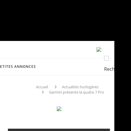
PETITES ANNONCES
Accueil
Actualités horlogères
Garmin présente la quatix 7 Pro