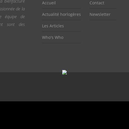
a bienfacture
Accueil
Contact
ssionnée de la
Actualité horlogères
Newsletter
ne équipe de
ent sont des
Les Articles
Who's Who