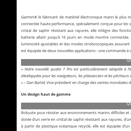
Garmin® le fabricant de matériel électronique marin le plus 
connectée haute performance, spécialement conçue pour les s
cristal de saphir résistant aux rayures, elle intègre des fonc
batterie allant jusqu’à 16 jours en mode montre connectée.
luminosité ajustables et des modes stroboscopiques assurant l’
est équipée de deux nouvelles applications : une commande à di
Qu
« Notre nouvelle quatix 7 Pro est particulièrement adaptée à 
développées pour les navigateurs, les plaisanciers et les pêcheurs q
»
– Dan Bartel, Vice-président en charge des ventes mondiales 
ons
La Santos de Cartier
Un design haut de gamme
Qu
Robuste pour résister aux environnements marins difficiles et 
dotée d’un verre en cristal de saphir résistant aux rayures, d
à partir de plastique océanique recyclé, elle est équipée d’