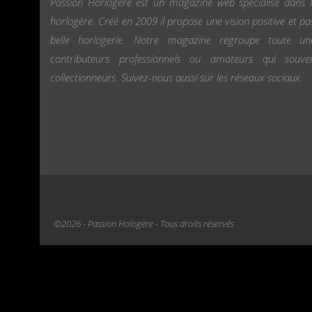
Passion Horlogère est un magazine web spécialisé dans l
horlogère. Créé en 2009 il propose une vision positive et pa
belle horlogerie. Notre magazine regroupe toute u
contributeurs professionnels ou amateurs qui souv
collectionneurs. Suivez-nous aussi sur les réseaux sociaux.
©2026 - Passion Hologère - Tous droits réservés