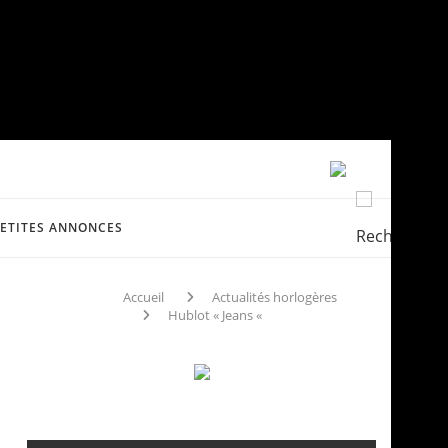
PETITES ANNONCES
Accueil
Actualités horlogères
Hublot « Jeans «