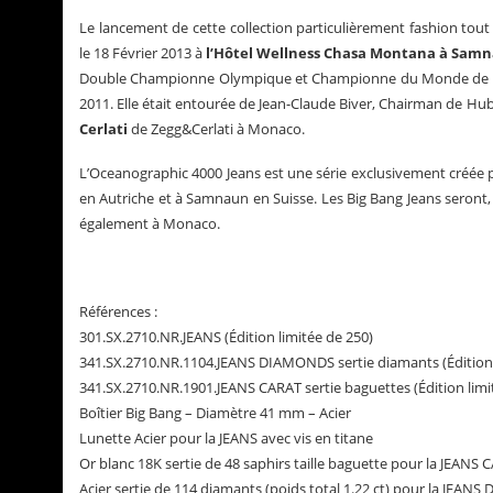
Le lancement de cette collection particulièrement fashion tout
le 18 Février 2013 à
l’Hôtel Wellness Chasa Montana à Sam
Double Championne Olympique et Championne du Monde de sk
2011. Elle était entourée de Jean-Claude Biver, Chairman de Hu
Cerlati
de Zegg&Cerlati à Monaco.
L’Oceanographic 4000 Jeans est une série exclusivement créée p
en Autriche et à Samnaun en Suisse. Les Big Bang Jeans seront, q
également à Monaco.
Références :
301.SX.2710.NR.JEANS (Édition limitée de 250)
341.SX.2710.NR.1104.JEANS DIAMONDS sertie diamants (Édition 
341.SX.2710.NR.1901.JEANS CARAT sertie baguettes (Édition limi
Boîtier Big Bang – Diamètre 41 mm – Acier
Lunette Acier pour la JEANS avec vis en titane
Or blanc 18K sertie de 48 saphirs taille baguette pour la JEANS 
Acier sertie de 114 diamants (poids total 1.22 ct) pour la JEA