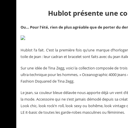
Hublot présente une co
Ou… Pour l’été, rien de plus agréable que de porter du de
Hublot l’a fait. C’est la première fois qu’une marque d’horlog
toile de jean : leur cadran et bracelet sont faits avec du jean it
Sur une idée de Tina Zegg, voici la collection composée de tro
ultra-technique pour les hommes, « Oceanographic 4000 Jeans » co
Fashion Dsquared de Tina Zegg.
ry Pons
La Santos de Cartier
Le jean, sa couleur bleue délavée nous apporte déjà un vent d’é
la mode. Accessoire qui ne s’est jamais démodé depuis sa créat
Look chic, look rock’n roll, look sexy ou bohême, look vintage 
LE it-basic de toutes les garde-robes masculines ou féminines.