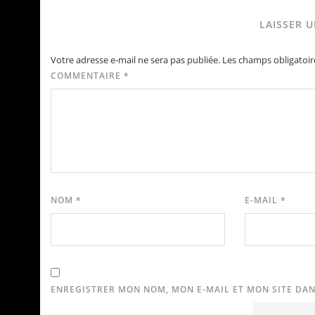
LAISSER 
Votre adresse e-mail ne sera pas publiée.
Les champs obligatoir
COMMENTAIRE
*
NOM
*
E-MAIL
*
ENREGISTRER MON NOM, MON E-MAIL ET MON SITE DA