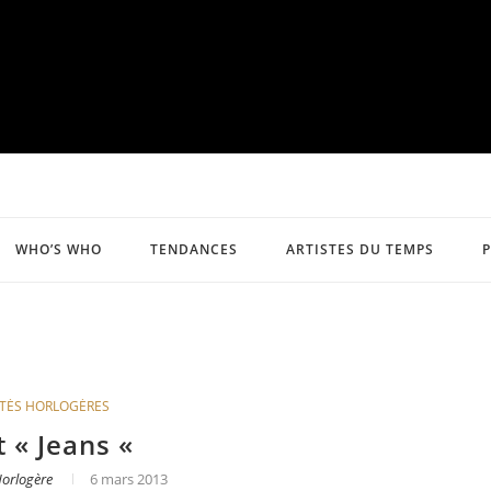
WHO’S WHO
TENDANCES
ARTISTES DU TEMPS
TÉS HORLOGÈRES
 « Jeans «
Horlogère
6 mars 2013