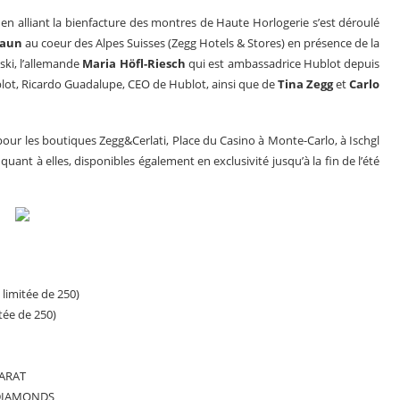
 en alliant la bienfacture des montres de Haute Horlogerie s’est déroulé
naun
au coeur des Alpes Suisses (Zegg Hotels & Stores) en présence de la
i, l’allemande
Maria Höfl-Riesch
qui est ambassadrice Hublot depuis
blot, Ricardo Guadalupe, CEO de Hublot, ainsi que de
Tina Zegg
et
Carlo
our les boutiques Zegg&Cerlati, Place du Casino à Monte-Carlo, à Ischgl
uant à elles, disponibles également en exclusivité jusqu’à la fin de l’été
limitée de 250)
tée de 250)
CARAT
NS DIAMONDS