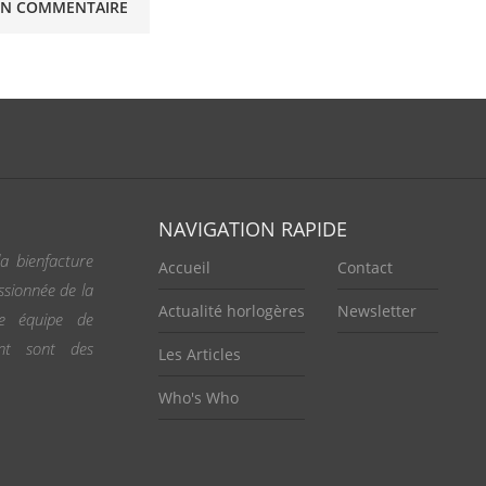
NAVIGATION RAPIDE
a bienfacture
Accueil
Contact
ssionnée de la
Actualité horlogères
Newsletter
ne équipe de
ent sont des
Les Articles
Who's Who