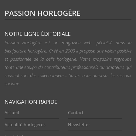
PASSION HORLOGÈRE
NOTRE LIGNE ÉDITORIALE
Passion Horlogère est un magazine web spécialisé dans la
bienfacture horlogère. Créé en 2009 il propose une vision positive
et passionnée de la belle horlogerie. Notre magazine regroupe
toute une équipe de contributeurs professionnels ou amateurs qui
souvent sont des collectionneurs. Suivez-nous aussi sur les réseaux
sociaux.
NAVIGATION RAPIDE
Accueil
Contact
Actualité horlogères
Newsletter