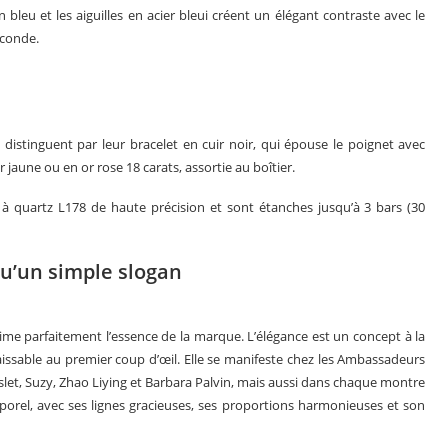
 bleu et les aiguilles en acier bleui créent un élégant contraste avec le
econde.
distinguent par leur bracelet en cuir noir, qui épouse le poignet avec
jaune ou en or rose 18 carats, assortie au boîtier.
quartz L178 de haute précision et sont étanches jusqu’à 3 bars (30
 qu’un simple slogan
prime parfaitement l’essence de la marque. L’élégance est un concept à la
connaissable au premier coup d’œil. Elle se manifeste chez les Ambassadeurs
nslet, Suzy, Zhao Liying et Barbara Palvin, mais aussi dans chaque montre
mporel, avec ses lignes gracieuses, ses proportions harmonieuses et son