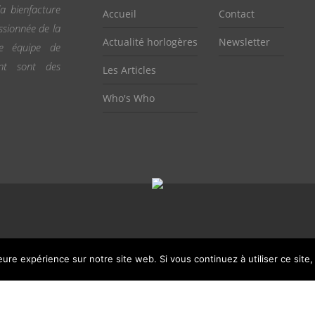
a bienfacture
Accueil
Contact
ssionnée de la
Actualité horlogères
Newsletter
ne équipe de
ent sont des
Les Articles
Who's Who
leure expérience sur notre site web. Si vous continuez à utiliser ce sit