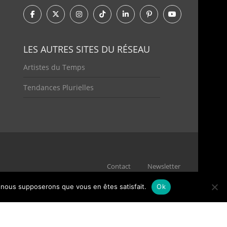
LES AUTRES SITES DU RÉSEAU
Artistes du Temps
Tendances Plurielles
Contact
Newsletter
e, nous supposerons que vous en êtes satisfait.
Ok