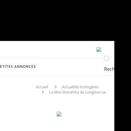
PETITES ANNONCES
Accueil
Actualités horlogères
La Mini DolceVita de Longines se