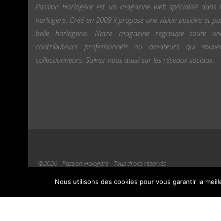
Passion Horlogère est un magazine web spécialisé dans l
horlogère. Créé en 2009 il propose une vision positive et pa
belle horlogerie. Notre magazine regroupe toute u
contributeurs professionnels ou amateurs qui souv
collectionneurs. Suivez-nous aussi sur les réseaux sociaux.
©2026 - Passion Hologère - Tous droits réservés
Nous utilisons des cookies pour vous garantir la meil