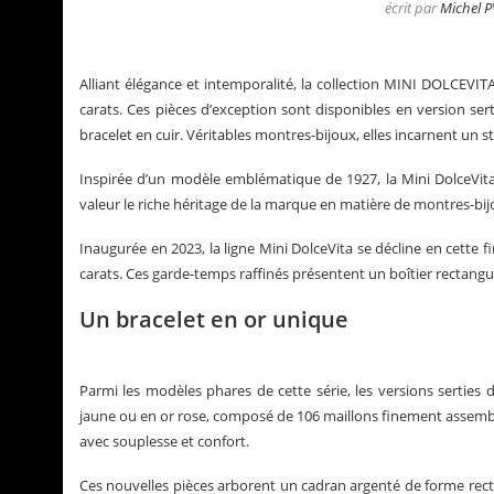
écrit par
Michel P
Alliant élégance et intemporalité, la collection MINI DOLCEVIT
carats. Ces pièces d’exception sont disponibles en version se
bracelet en cuir. Véritables montres-bijoux, elles incarnent un st
Inspirée d’un modèle emblématique de 1927, la Mini DolceVita
valeur le riche héritage de la marque en matière de montres-bij
Inaugurée en 2023, la ligne Mini DolceVita se décline en cette 
carats. Ces garde-temps raffinés présentent un boîtier rectangu
Un bracelet en or unique
tualités de Grégory Pons
La Santos de Carti
Parmi les modèles phares de cette série, les versions sertie
jaune ou en or rose, composé de 106 maillons finement assembl
avec souplesse et confort.
Ces nouvelles pièces arborent un cadran argenté de forme rectan