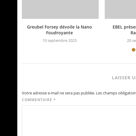
Greubel Forsey dévoile la Nano
EBEL présen
Foudroyante
Ra
10 septembre 2025
20 s
LAISSER 
Votre adresse e-mail ne sera pas publiée.
Les champs obligatoir
COMMENTAIRE
*