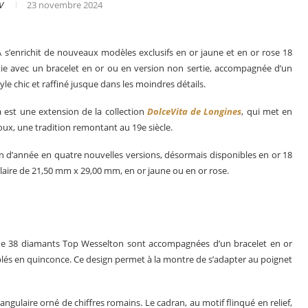
V
23 novembre 2024
A s’enrichit de nouveaux modèles exclusifs en or jaune et en or rose 18
rtie avec un bracelet en or ou en version non sertie, accompagnée d’un
yle chic et raffiné jusque dans les moindres détails.
 est une extension de la collection
DolceVita de Longines
, qui met en
oux, une tradition remontant au 19e siècle.
fin d’année en quatre nouvelles versions, désormais disponibles en or 18
laire de 21,50 mm x 29,00 mm, en or jaune ou en or rose.
er
Le business des montres en 2025
s de 38 diamants Top Wesselton sont accompagnées d’un bracelet en or
és en quinconce. Ce design permet à la montre de s’adapter au poignet
gulaire orné de chiffres romains. Le cadran, au motif flinqué en relief,