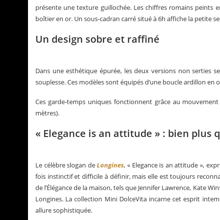
présente une texture guillochée. Les chiffres romains peints en
boîtier en or. Un sous-cadran carré situé à 6h affiche la petite s
Un design sobre et raffiné
Dans une esthétique épurée, les deux versions non serties se 
souplesse. Ces modèles sont équipés d’une boucle ardillon en or 
Ces garde-temps uniques fonctionnent grâce au mouvement à 
mètres).
« Elegance is an attitude » : bien plus
Le célèbre slogan de
Longines
, « Elegance is an attitude », ex
fois instinctif et difficile à définir, mais elle est toujours re
de l’Élégance de la maison, tels que Jennifer Lawrence, Kate Wi
Longines. La collection Mini DolceVita incarne cet esprit inte
allure sophistiquée.