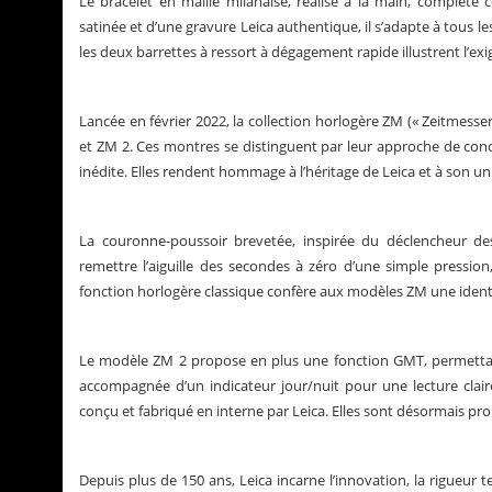
Le bracelet en maille milanaise, réalisé à la main, complète 
satinée et d’une gravure Leica authentique, il s’adapte à tous le
les deux barrettes à ressort à dégagement rapide illustrent l’ex
Lancée en février 2022, la collection horlogère ZM (« Zeitmess
et ZM 2. Ces montres se distinguent par leur approche de conc
inédite. Elles rendent hommage à l’héritage de Leica et à son u
La couronne-poussoir brevetée, inspirée du déclencheur d
remettre l’aiguille des secondes à zéro d’une simple pression, 
fonction horlogère classique confère aux modèles ZM une identi
Le modèle ZM 2 propose en plus une fonction GMT, permettant l
accompagnée d’un indicateur jour/nuit pour une lecture cla
conçu et fabriqué en interne par Leica. Elles sont désormais p
Depuis plus de 150 ans, Leica incarne l’innovation, la rigueu