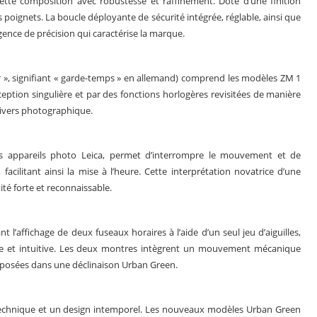
cette composition avec robustesse et raffinement. Doté d’une finition
s poignets. La boucle déployante de sécurité intégrée, réglable, ainsi que
igence de précision qui caractérise la marque.
er », signifiant « garde-temps » en allemand) comprend les modèles ZM 1
eption singulière et par des fonctions horlogères revisitées de manière
nivers photographique.
es appareils photo Leica, permet d’interrompre le mouvement et de
facilitant ainsi la mise à l’heure. Cette interprétation novatrice d’une
té forte et reconnaissable.
’affichage de deux fuseaux horaires à l’aide d’un seul jeu d’aiguilles,
ire et intuitive. Les deux montres intègrent un mouvement mécanique
roposées dans une déclinaison Urban Green.
r technique et un design intemporel. Les nouveaux modèles Urban Green