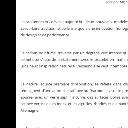
écrit par
Mich
Leica Camera AG dévoile aujourd’hui deux nouveaux modèles 
savoir-faire traditionnel de la marque à une innovation horlogè
de design et de performance.
Le cadran noir fumé, traversé par un dégradé vert intense qui
esthétique s’accorde parfaitement avec le bracelet en maille m
urbaine et l’inspiration naturelle. L’ensemble se veut intempor
La nature, source première d’inspiration, se reflète dans ch
témoignent d’une approche raffinée où l’harmonie visuelle pre
ry Pons
La Santos de Cartier
épurée, avec un verre saphir incurvé, des surfaces polies ave
satinée verticale. Les index et les aiguilles, rhodiés et diaman
Allemagne.