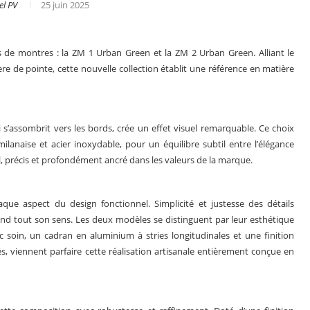
el PV
25 juin 2025
de montres : la ZM 1 Urban Green et la ZM 2 Urban Green. Alliant le
re de pointe, cette nouvelle collection établit une référence en matière
 s’assombrit vers les bords, crée un effet visuel remarquable. Ce choix
ilanaise et acier inoxydable, pour un équilibre subtil entre l’élégance
el, précis et profondément ancré dans les valeurs de la marque.
aque aspect du design fonctionnel. Simplicité et justesse des détails
nd tout son sens. Les deux modèles se distinguent par leur esthétique
Le business des montres en 2025
c soin, un cadran en aluminium à stries longitudinales et une finition
tés, viennent parfaire cette réalisation artisanale entièrement conçue en