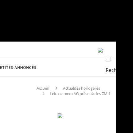
PETITES ANNONCES
Accueil
Actualités horlogères
Leica camera AG présente les ZM 1