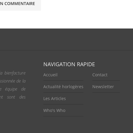
NAVIGATION RAPIDE
a bienfacture
Accueil
Contact
ssionnée de la
Actualité horlogères
Newsletter
ne équipe de
ent sont des
Les Articles
Who's Who