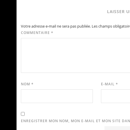
LAISSER 
Votre adresse e-mail ne sera pas publiée.
Les champs obligatoir
COMMENTAIRE
*
NOM
*
E-MAIL
*
ENREGISTRER MON NOM, MON E-MAIL ET MON SITE DA