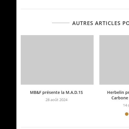
AUTRES ARTICLES P
MB&F présente la M.A.D.1S
Herbelin p
Carbone 
28 août 2024
14 